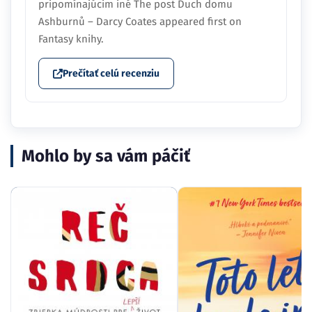
pripomínajúcim iné The post Duch domu
Ashburnů – Darcy Coates appeared first on
Fantasy knihy.
Prečítať celú recenziu
Mohlo by sa vám páčiť