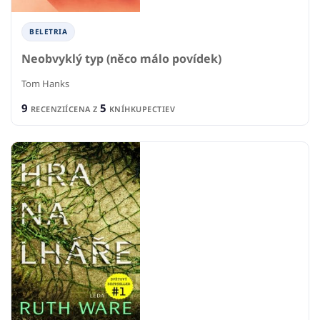
BELETRIA
Neobvyklý typ (něco málo povídek)
Tom Hanks
9
5
RECENZIÍ
CENA Z
KNÍHKUPECTIEV