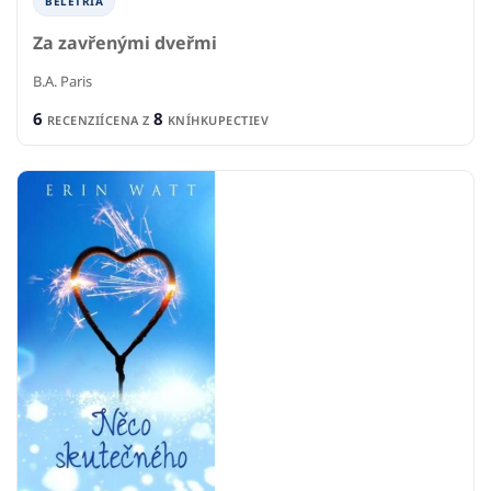
BELETRIA
Za zavřenými dveřmi
B.A. Paris
6
8
RECENZIÍ
CENA Z
KNÍHKUPECTIEV