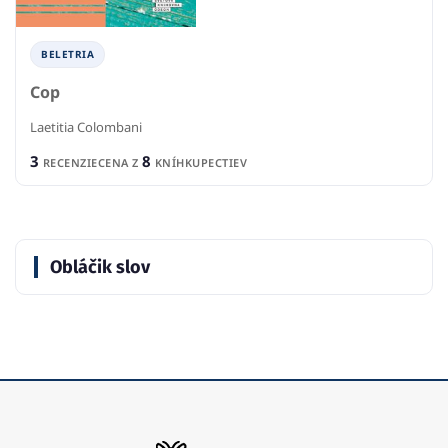
BELETRIA
Cop
Laetitia Colombani
3
8
RECENZIE
CENA Z
KNÍHKUPECTIEV
Obláčik slov