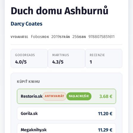
Duch domu Ashburnů
Darcy Coates
Fobos
2019
256
9788075851611
VYDAVATEĽ
ROK
STRÁN
ISBN
GOODREADS
MARTINUS
RECENZIE
4.0/5
4.3/5
1
KÚPIŤ KNIHU
3.68 €
Restorio.sk
ANTIKVARIÁT
NAJLACNEJŠIE
11.20 €
Gorila.sk
11.29 €
Megaknihy.sk