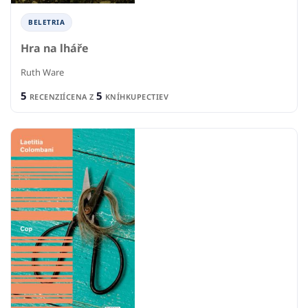
BELETRIA
Hra na lháře
Ruth Ware
5
5
RECENZIÍ
CENA Z
KNÍHKUPECTIEV