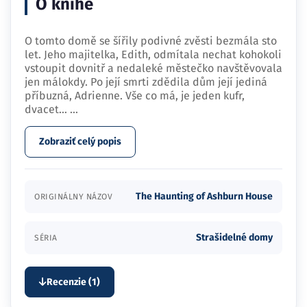
O knihe
O tomto domě se šířily podivné zvěsti bezmála sto
let. Jeho majitelka, Edith, odmítala nechat kohokoli
vstoupit dovnitř a nedaleké městečko navštěvovala
jen málokdy. Po její smrti zdědila dům její jediná
příbuzná, Adrienne. Vše co má, je jeden kufr,
dvacet…
...
Zobraziť celý popis
The Haunting of Ashburn House
ORIGINÁLNY NÁZOV
Strašidelné domy
SÉRIA
Recenzie (1)