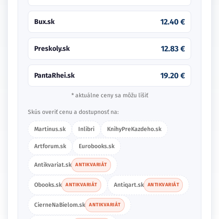
12.40 €
Bux.sk
12.83 €
Preskoly.sk
19.20 €
PantaRhei.sk
* aktuálne ceny sa môžu líšiť
Skús overiť cenu a dostupnosť na:
Martinus.sk
Inlibri
KnihyPreKazdeho.sk
Artforum.sk
Eurobooks.sk
Antikvariat.sk
ANTIKVARIÁT
Obooks.sk
Antiqart.sk
ANTIKVARIÁT
ANTIKVARIÁT
CierneNaBielom.sk
ANTIKVARIÁT