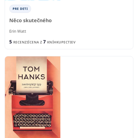
PRE DETI
Něco skutečného
Erin Watt
5
7
RECENZIÍ
CENA Z
KNÍHKUPECTIEV