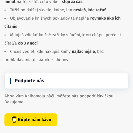
minút
na to, zistiť, či to vôbec
stojí za čas
Túžiš po ďalšej skvelej knihe, len
nevieš, kde začať
Objavovanie knižných pokladov ťa napĺňa
rovnako ako ich
čítanie
Miluješ zdieľať knižné zážitky s ľuďmi, ktorí chápu, prečo si
čítal/a
do 3 v noci
Chceš vedieť, kde nakúpiš knihy
najlacnejšie
, bez
prehľadávania desiatok e-shopov
Podporte nás
Ak sa vám Knihomola páči, môžete nás podporiť kávičkou.
Ďakujeme!
Kúpte nám kávu