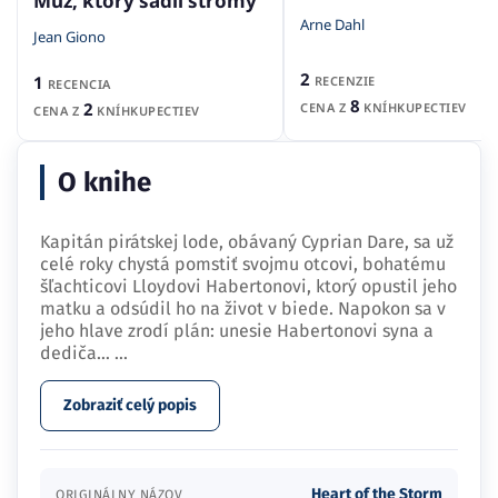
Muž, ktorý sadil stromy
Arne Dahl
Jean Giono
2
1
RECENZIE
RECENCIA
8
2
CENA Z
KNÍHKUPECTIEV
CENA Z
KNÍHKUPECTIEV
O knihe
Kapitán pirátskej lode, obávaný Cyprian Dare, sa už
celé roky chystá pomstiť svojmu otcovi, bohatému
šľachticovi Lloydovi Habertonovi, ktorý opustil jeho
matku a odsúdil ho na život v biede. Napokon sa v
jeho hlave zrodí plán: unesie Habertonovi syna a
dediča…
...
Zobraziť celý popis
Heart of the Storm
ORIGINÁLNY NÁZOV