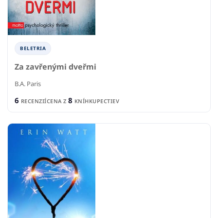
BELETRIA
Za zavřenými dveřmi
B.A. Paris
6
8
RECENZIÍ
CENA Z
KNÍHKUPECTIEV