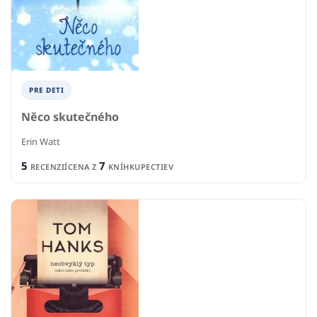
PRE DETI
Něco skutečného
Erin Watt
5
7
RECENZIÍ
CENA Z
KNÍHKUPECTIEV