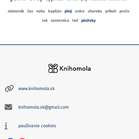
námorník
čas
noha
kapitán
plný
srdce
choroba
príbeh
prečo
rok
sesternica
loď
pirátsky
www.knihomola.sk
knihomola.sk@gmail.com
používanie cookies