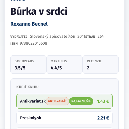
Búrka v srdci
Rexanne Becnel
Slovenský spisovateľ
2011
264
VYDAVATEĽ
ROK
STRÁN
9788022015608
ISBN
GOODREADS
MARTINUS
RECENZIE
3.5/5
4.4/5
2
KÚPIŤ KNIHU
1.43 €
Antikvariat.sk
ANTIKVARIÁT
NAJLACNEJŠIE
2.21 €
Preskoly.sk