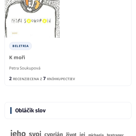
BELETRIA
K moři
Petra Soukupová
2
7
RECENZIE
CENA Z
KNÍHKUPECTIEV
Obláčik slov
jeho
svoj
cyprián
život
jej
michaela
bratranec