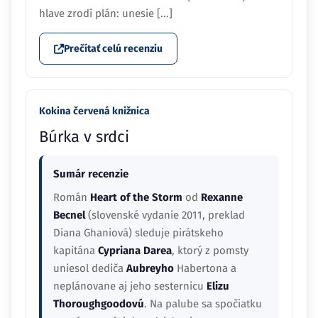
hlave zrodí plán: unesie [...]
Prečítať celú recenziu
Kokina červená knižnica
Búrka v srdci
Sumár recenzie
Román
Heart of the Storm
od
Rexanne
Becnel
(slovenské vydanie 2011, preklad
Diana Ghaniová) sleduje pirátskeho
kapitána
Cypriana Darea
, ktorý z pomsty
uniesol dediča
Aubreyho
Habertona a
neplánovane aj jeho sesternicu
Elizu
Thoroughgoodovú
. Na palube sa spočiatku