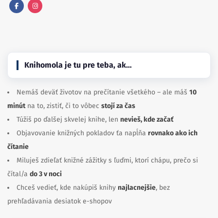
Facebook
Instagram
Knihomola je tu pre teba, ak…
Nemáš deväť životov na prečítanie všetkého – ale máš
10
minút
na to, zistiť, či to vôbec
stojí za čas
Túžiš po ďalšej skvelej knihe, len
nevieš, kde začať
Objavovanie knižných pokladov ťa napĺňa
rovnako ako ich
čítanie
Miluješ zdieľať knižné zážitky s ľuďmi, ktorí chápu, prečo si
čítal/a
do 3 v noci
Chceš vedieť, kde nakúpiš knihy
najlacnejšie
, bez
prehľadávania desiatok e-shopov