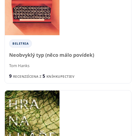
BELETRIA
Neobvyklý typ (něco málo povídek)
Tom Hanks
9
5
RECENZIÍ
CENA Z
KNÍHKUPECTIEV