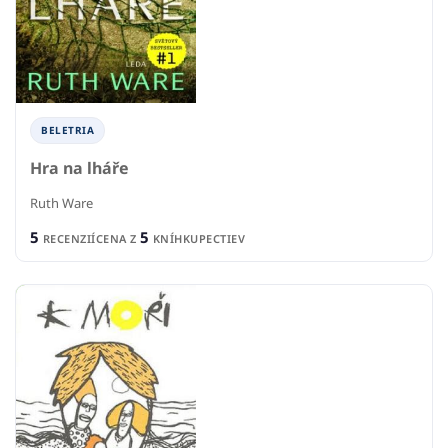
BELETRIA
Hra na lháře
Ruth Ware
5
5
RECENZIÍ
CENA Z
KNÍHKUPECTIEV