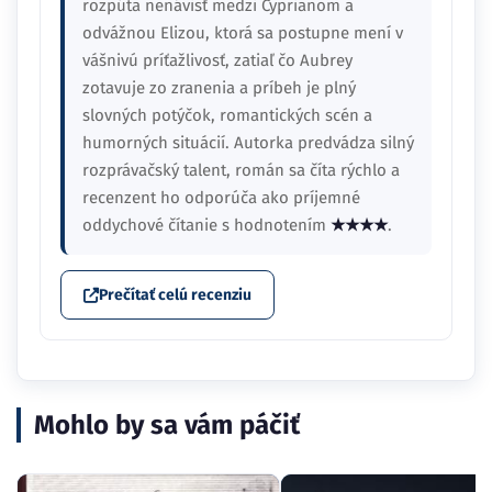
rozpúta nenávisť medzi Cyprianom a
odvážnou Elizou, ktorá sa postupne mení v
vášnivú príťažlivosť, zatiaľ čo Aubrey
zotavuje zo zranenia a príbeh je plný
slovných potýčok, romantických scén a
humorných situácií. Autorka predvádza silný
rozprávačský talent, román sa číta rýchlo a
recenzent ho odporúča ako príjemné
oddychové čítanie s hodnotením
★★★★
.
Prečítať celú recenziu
Mohlo by sa vám páčiť