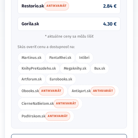
2.84 €
Restorio.sk
ANTIKVARIÁT
4.30 €
Gorila.sk
* aktuálne ceny sa môžu líšiť
Skús overiť cenu a dostupnosť na:
Martinus.sk
PantaRhei.sk
Inlibri
KnihyPreKazdeho.sk
Megaknihy.sk
Bux.sk
Artforum.sk
Eurobooks.sk
Obooks.sk
Antiqart.sk
ANTIKVARIÁT
ANTIKVARIÁT
CierneNaBielom.sk
ANTIKVARIÁT
PodVrskom.sk
ANTIKVARIÁT