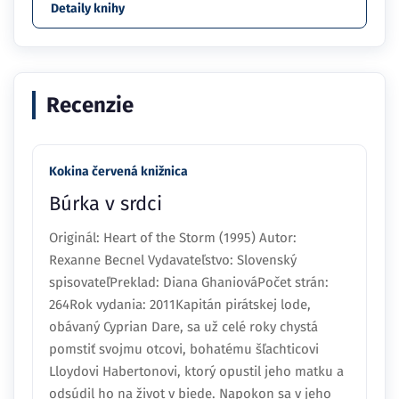
Detaily knihy
Recenzie
Kokina červená knižnica
Búrka v srdci
Originál: Heart of the Storm (1995) Autor:
Rexanne Becnel Vydavateľstvo: Slovenský
spisovateľPreklad: Diana GhaniováPočet strán:
264Rok vydania: 2011Kapitán pirátskej lode,
obávaný Cyprian Dare, sa už celé roky chystá
pomstiť svojmu otcovi, bohatému šľachticovi
Lloydovi Habertonovi, ktorý opustil jeho matku a
odsúdil ho na život v biede. Napokon sa v jeho