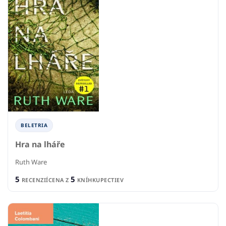
BELETRIA
Hra na lháře
Ruth Ware
5
5
RECENZIÍ
CENA Z
KNÍHKUPECTIEV