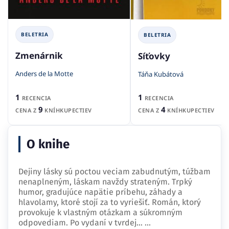
BELETRIA
BELETRIA
Zmenárnik
Síťovky
Anders de la Motte
Táňa Kubátová
1
1
RECENCIA
RECENCIA
9
4
CENA Z
KNÍHKUPECTIEV
CENA Z
KNÍHKUPECTIEV
O knihe
Dejiny lásky sú poctou veciam zabudnutým, túžbam
nenaplneným, láskam navždy strateným. Trpký
humor, gradujúce napätie príbehu, záhady a
hlavolamy, ktoré stojí za to vyriešiť. Román, ktorý
provokuje k vlastným otázkam a súkromným
odpovediam. Po vydaní v tvrdej…
...