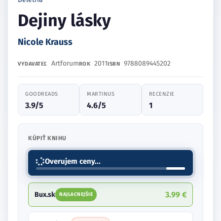
Dejiny lásky
Nicole Krauss
Artforum
2011
9788089445202
VYDAVATEĽ
ROK
ISBN
GOODREADS
MARTINUS
RECENZIE
3.9/5
4.6/5
1
KÚPIŤ KNIHU
Overujem ceny...
3.99 €
Bux.sk
NAJLACNEJŠIE