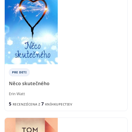
PRE DETI
Něco skutečného
Erin Watt
5
7
RECENZIÍ
CENA Z
KNÍHKUPECTIEV