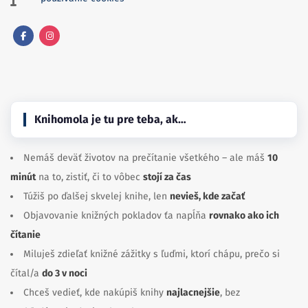
Facebook
Instagram
Knihomola je tu pre teba, ak…
Nemáš deväť životov na prečítanie všetkého – ale máš
10
minút
na to, zistiť, či to vôbec
stojí za čas
Túžiš po ďalšej skvelej knihe, len
nevieš, kde začať
Objavovanie knižných pokladov ťa napĺňa
rovnako ako ich
čítanie
Miluješ zdieľať knižné zážitky s ľuďmi, ktorí chápu, prečo si
čítal/a
do 3 v noci
Chceš vedieť, kde nakúpiš knihy
najlacnejšie
, bez