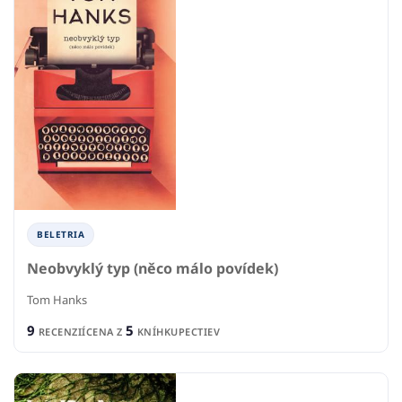
BELETRIA
Neobvyklý typ (něco málo povídek)
Tom Hanks
9
5
RECENZIÍ
CENA Z
KNÍHKUPECTIEV