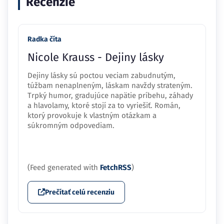
Recenzie
Radka číta
Nicole Krauss - Dejiny lásky
Dejiny lásky sú poctou veciam zabudnutým,
túžbam nenaplneným, láskam navždy strateným.
Trpký humor, gradujúce napätie príbehu, záhady
a hlavolamy, ktoré stojí za to vyriešiť. Román,
ktorý provokuje k vlastným otázkam a
súkromným odpovediam.
(Feed generated with
FetchRSS
)
Prečítať celú recenziu