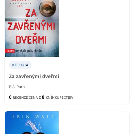
BELETRIA
Za zavřenými dveřmi
B.A. Paris
6
8
RECENZIÍ
CENA Z
KNÍHKUPECTIEV