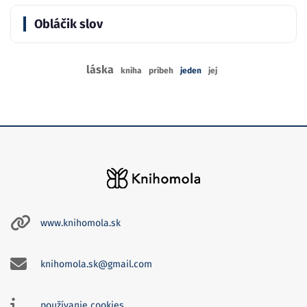
Obláčik slov
láska
kniha
príbeh
jeden
jej
www.knihomola.sk
knihomola.sk@gmail.com
používanie cookies