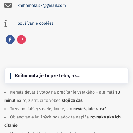
knihomola.sk@gmail.com
používanie cookies
Facebook
Instagram
Knihomola je tu pre teba, ak…
Nemáš deväť životov na prečítanie všetkého – ale máš
10
minút
na to, zistiť, či to vôbec
stojí za čas
Túžiš po ďalšej skvelej knihe, len
nevieš, kde začať
Objavovanie knižných pokladov ťa napĺňa
rovnako ako ich
čítanie