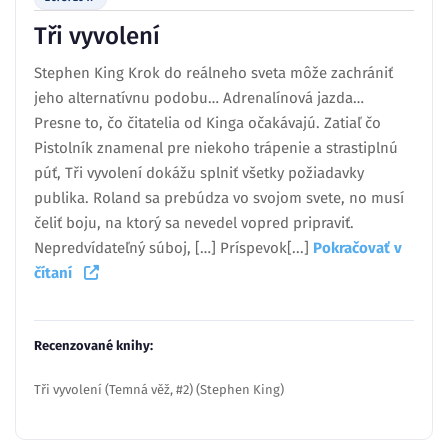
Tři vyvolení
Stephen King Krok do reálneho sveta môže zachrániť
jeho alternatívnu podobu… Adrenalínová jazda…
Presne to, čo čitatelia od Kinga očakávajú. Zatiaľ čo
Pistolník znamenal pre niekoho trápenie a strastiplnú
púť, Tři vyvolení dokážu splniť všetky požiadavky
publika. Roland sa prebúdza vo svojom svete, no musí
čeliť boju, na ktorý sa nevedel vopred pripraviť.
Nepredvídateľný súboj, […] Príspevok[...]
Pokračovať v
čítaní
Recenzované knihy:
Tři vyvolení (Temná věž, #2) (Stephen King)