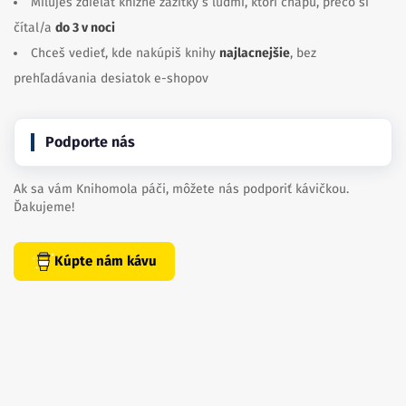
Miluješ zdieľať knižné zážitky s ľuďmi, ktorí chápu, prečo si
čítal/a
do 3 v noci
Chceš vedieť, kde nakúpiš knihy
najlacnejšie
, bez
prehľadávania desiatok e-shopov
Podporte nás
Ak sa vám Knihomola páči, môžete nás podporiť kávičkou.
Ďakujeme!
Kúpte nám kávu