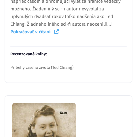
naprieč časom a ohromujúci výlet za hranice vedecky
možného. Žiaden iný sci-fi autor nevyvolal za
uplynulých dvadsať rokov toľko nadšenia ako Ted
Chiang. Žiadneho iného sci-fi autora neocenili[...]
Pokračovať v čítaní
Recenzované knihy:
Příběhy vašeho života (Ted Chiang)