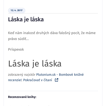
12. 4. 2017
Láska je láska
Keď nám inakosť druhých dáva falošný pocit, že máme
právo súdiť...
Príspevok
Láska je láska
zobrazený najskôr
Plutonium.sk - Bombové knižné
recenzie!
.
Pokračovať v čítaní
Recenzované knihy: