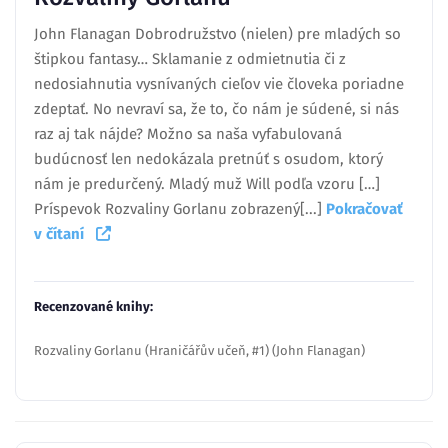
John Flanagan Dobrodružstvo (nielen) pre mladých so
štipkou fantasy… Sklamanie z odmietnutia či z
nedosiahnutia vysnívaných cieľov vie človeka poriadne
zdeptať. No nevraví sa, že to, čo nám je súdené, si nás
raz aj tak nájde? Možno sa naša vyfabulovaná
budúcnosť len nedokázala pretnúť s osudom, ktorý
nám je predurčený. Mladý muž Will podľa vzoru […]
Príspevok Rozvaliny Gorlanu zobrazený[...]
Pokračovať
v čítaní
Recenzované knihy:
Rozvaliny Gorlanu (Hraničářův učeň, #1) (John Flanagan)