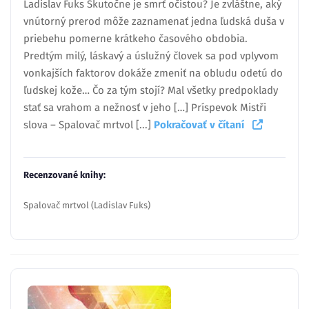
Ladislav Fuks Skutočne je smrť očistou? Je zvláštne, aký
vnútorný prerod môže zaznamenať jedna ľudská duša v
priebehu pomerne krátkeho časového obdobia.
Predtým milý, láskavý a úslužný človek sa pod vplyvom
vonkajších faktorov dokáže zmeniť na obludu odetú do
ľudskej kože… Čo za tým stojí? Mal všetky predpoklady
stať sa vrahom a nežnosť v jeho […] Príspevok Mistři
slova – Spalovač mrtvol [...]
Pokračovať v čítaní
Recenzované knihy:
Spalovač mrtvol (Ladislav Fuks)