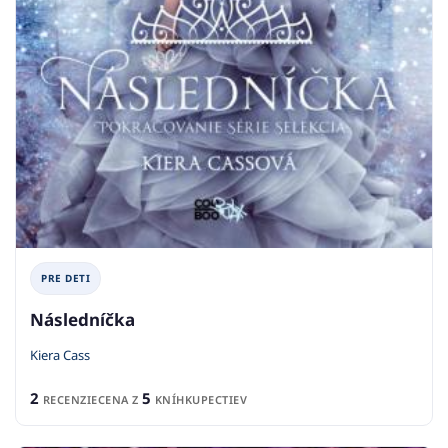
PRE DETI
Následníčka
Kiera Cass
2
5
RECENZIE
CENA Z
KNÍHKUPECTIEV