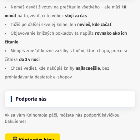
Nemáš deväť životov na prečítanie všetkého – ale máš
10
minút
na to, zistiť, či to vôbec
stojí za čas
Túžiš po ďalšej skvelej knihe, len
nevieš, kde začať
Objavovanie knižných pokladov ťa napĺňa
rovnako ako ich
čítanie
Miluješ zdieľať knižné zážitky s ľuďmi, ktorí chápu, prečo si
čítal/a
do 3 v noci
Chceš vedieť, kde nakúpiš knihy
najlacnejšie
, bez
prehľadávania desiatok e-shopov
Podporte nás
Ak sa vám Knihomola páči, môžete nás podporiť kávičkou.
Ďakujeme!
Kúpte nám kávu