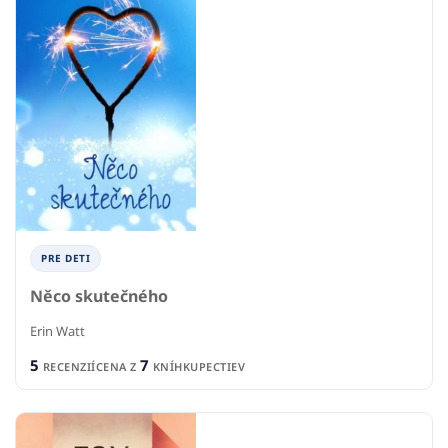
PRE DETI
Něco skutečného
Erin Watt
5
7
RECENZIÍ
CENA Z
KNÍHKUPECTIEV