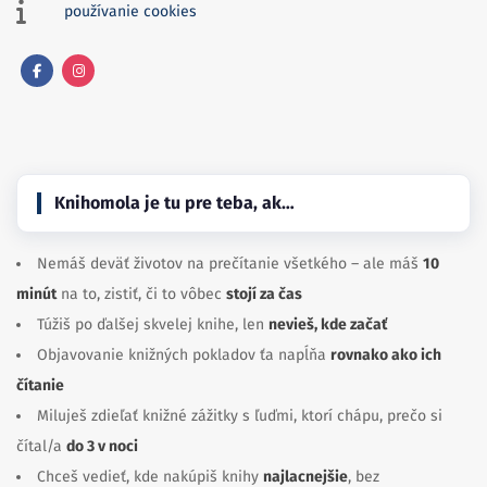
používanie cookies
Facebook
Instagram
Knihomola je tu pre teba, ak…
Nemáš deväť životov na prečítanie všetkého – ale máš
10
minút
na to, zistiť, či to vôbec
stojí za čas
Túžiš po ďalšej skvelej knihe, len
nevieš, kde začať
Objavovanie knižných pokladov ťa napĺňa
rovnako ako ich
čítanie
Miluješ zdieľať knižné zážitky s ľuďmi, ktorí chápu, prečo si
čítal/a
do 3 v noci
Chceš vedieť, kde nakúpiš knihy
najlacnejšie
, bez