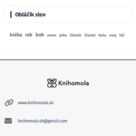
Obláčik slov
kniha
rok
boh
autor
jeho
článok
človek
bola
esej
lúč
www.knihomola.sk
knihomola.sk@gmail.com