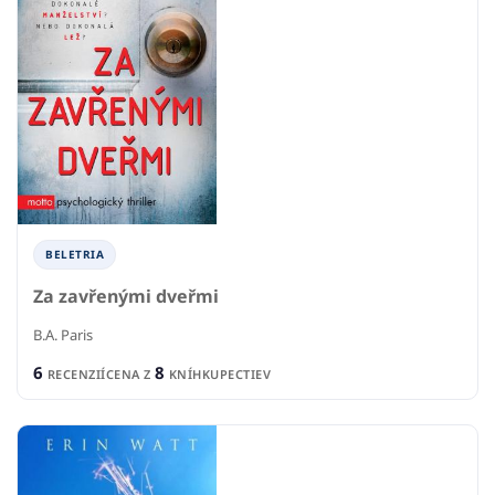
BELETRIA
Za zavřenými dveřmi
B.A. Paris
6
8
RECENZIÍ
CENA Z
KNÍHKUPECTIEV