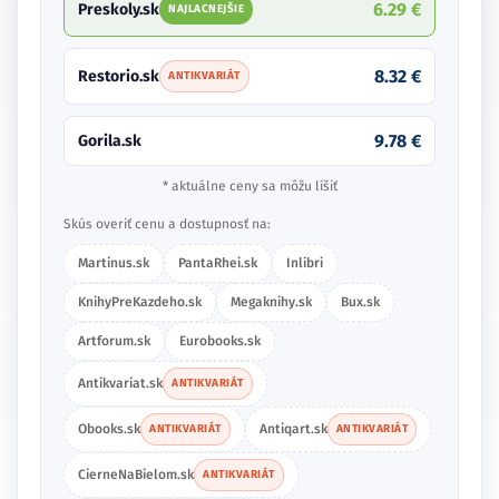
6.29 €
Preskoly.sk
NAJLACNEJŠIE
8.32 €
Restorio.sk
ANTIKVARIÁT
9.78 €
Gorila.sk
* aktuálne ceny sa môžu líšiť
Skús overiť cenu a dostupnosť na:
Martinus.sk
PantaRhei.sk
Inlibri
KnihyPreKazdeho.sk
Megaknihy.sk
Bux.sk
Artforum.sk
Eurobooks.sk
Antikvariat.sk
ANTIKVARIÁT
Obooks.sk
Antiqart.sk
ANTIKVARIÁT
ANTIKVARIÁT
CierneNaBielom.sk
ANTIKVARIÁT