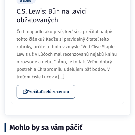
O BOHU
C.S. Lewis: Bůh na lavici
obžalovaných
Čo ti napadlo ako prvé, keď si si prečítal nadpis
tohto článku? Keďže si pravidelný čitateľ tejto
rubriky, určite to bolo v zmysle “Veď Clive Staple
Lewis už v Lúčoch mal recenzovanú nejakú knihu
o rozvode a nebi…”. Áno, je to tak. Veľmi dobrý
postreh a Chrabromilu udeľujem päť bodov. V
treťom čísle Lúčov v […]
Prečítať celú recenziu
Mohlo by sa vám páčiť