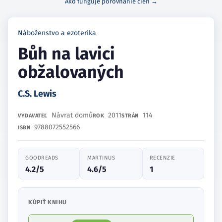
Ako funguje porovnanie cien →
Náboženstvo a ezoterika
Bůh na lavici
obžalovaných
C.S. Lewis
Návrat domů
2011
114
VYDAVATEĽ
ROK
STRÁN
9788072552566
ISBN
GOODREADS
MARTINUS
RECENZIE
4.2/5
4.6/5
1
KÚPIŤ KNIHU