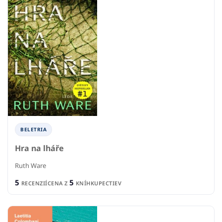
BELETRIA
Hra na lháře
Ruth Ware
5
5
RECENZIÍ
CENA Z
KNÍHKUPECTIEV