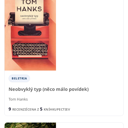
BELETRIA
Neobvyklý typ (něco málo povídek)
Tom Hanks
9
5
RECENZIÍ
CENA Z
KNÍHKUPECTIEV