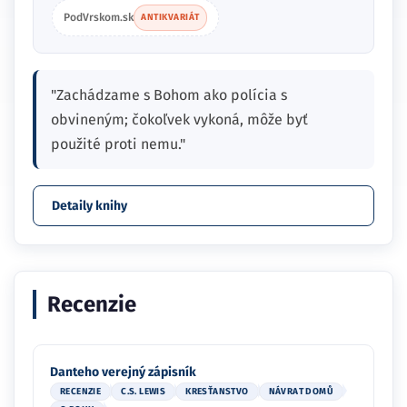
PodVrskom.sk
ANTIKVARIÁT
"Zachádzame s Bohom ako polícia s
obvineným; čokoľvek vykoná, môže byť
použité proti nemu."
Detaily knihy
Recenzie
Danteho verejný zápisník
RECENZIE
C.S. LEWIS
KRESŤANSTVO
NÁVRAT DOMŮ