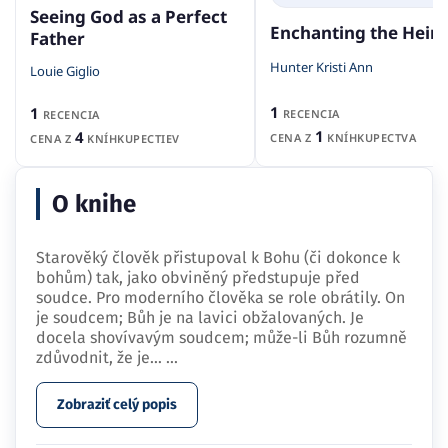
Seeing God as a Perfect
Enchanting the Heir
Father
Hunter Kristi Ann
Louie Giglio
1
1
RECENCIA
RECENCIA
1
4
CENA Z
KNÍHKUPECTVA
CENA Z
KNÍHKUPECTIEV
O knihe
Starověký člověk přistupoval k Bohu (či dokonce k
bohům) tak, jako obviněný předstupuje před
soudce. Pro moderního člověka se role obrátily. On
je soudcem; Bůh je na lavici obžalovaných. Je
docela shovívavým soudcem; může-li Bůh rozumně
zdůvodnit, že je…
...
Zobraziť celý popis