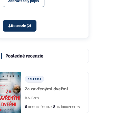
Zobraziť celý popis
Recenzie (2)
Posledné recenzie
BELETRIA
Za zavřenými dveřmi
B.A. Paris
6
8
RECENZIÍ
CENA Z
KNÍHKUPECTIEV