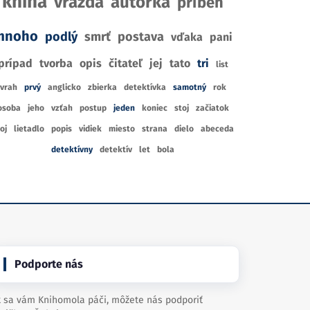
kniha
vražda
autorka
príbeh
mnoho
podlý
smrť
postava
vďaka
pani
prípad
tvorba
opis
čitateľ
jej
tato
tri
list
vrah
prvý
anglicko
zbierka
detektívka
samotný
rok
osoba
jeho
vzťah
postup
jeden
koniec
stoj
začiatok
oj
lietadlo
popis
vidiek
miesto
strana
dielo
abeceda
detektívny
detektív
let
bola
Podporte nás
 sa vám Knihomola páči, môžete nás podporiť