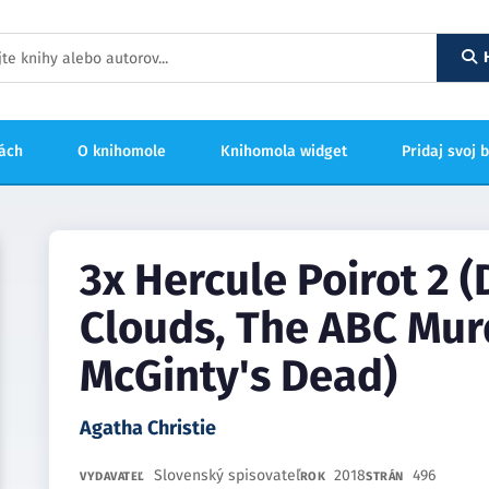
hách
O knihomole
Knihomola widget
Pridaj svoj 
3x Hercule Poirot 2 (
Clouds, The ABC Mur
McGinty's Dead)
Agatha Christie
Slovenský spisovateľ
2018
496
VYDAVATEĽ
ROK
STRÁN