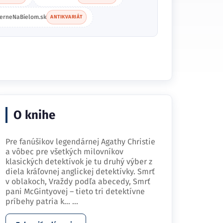
ierneNaBielom.sk
ANTIKVARIÁT
O knihe
Pre fanúšikov legendárnej Agathy Christie
a vôbec pre všetkých milovníkov
klasických detektívok je tu druhý výber z
diela kráľovnej anglickej detektívky. Smrť
v oblakoch, Vraždy podľa abecedy, Smrť
pani McGintyovej – tieto tri detektívne
príbehy patria k…
...