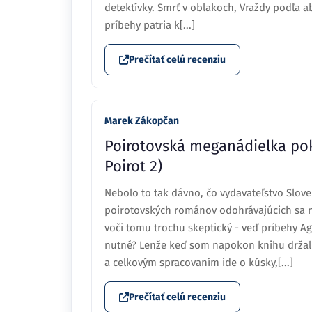
detektívky. Smrť v oblakoch, Vraždy podľa ab
príbehy patria k[...]
Prečítať celú recenziu
Marek Zákopčan
Poirotovská meganádielka pokr
Poirot 2)
Nebolo to tak dávno, čo vydavateľstvo Slove
poirotovských románov odohrávajúcich sa 
voči tomu trochu skeptický - veď príbehy Aga
nutné? Lenže keď som napokon knihu držal 
a celkovým spracovaním ide o kúsky,[...]
Prečítať celú recenziu