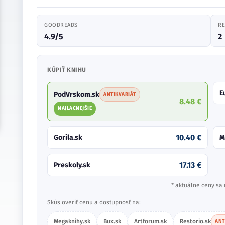
GOODREADS
RE
4.9/5
2
KÚPIŤ KNIHU
E
PodVrskom.sk
ANTIKVARIÁT
8.48 €
NAJLACNEJŠIE
10.40 €
Gorila.sk
M
17.13 €
Preskoly.sk
* aktuálne ceny sa 
Skús overiť cenu a dostupnosť na:
Megaknihy.sk
Bux.sk
Artforum.sk
Restorio.sk
ANT