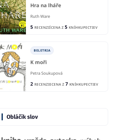
Hra na lháře
Ruth Ware
5
5
RECENZIÍ
CENA Z
KNÍHKUPECTIEV
BELETRIA
K moři
Petra Soukupová
2
7
RECENZIE
CENA Z
KNÍHKUPECTIEV
Obláčik slov