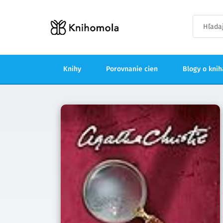
Knihy
Porovnanie cien
Blogy o kni