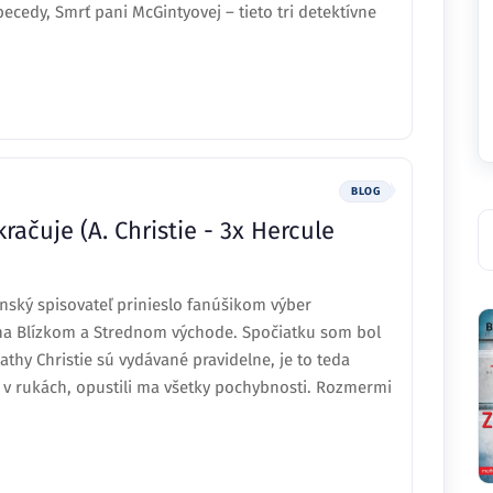
ecedy, Smrť pani McGintyovej – tieto tri detektívne
BLOG
ačuje (A. Christie - 3x Hercule
nský spisovateľ prinieslo fanúšikom výber
na Blízkom a Strednom východe. Spočiatku som bol
thy Christie sú vydávané pravidelne, je to teda
v rukách, opustili ma všetky pochybnosti. Rozmermi