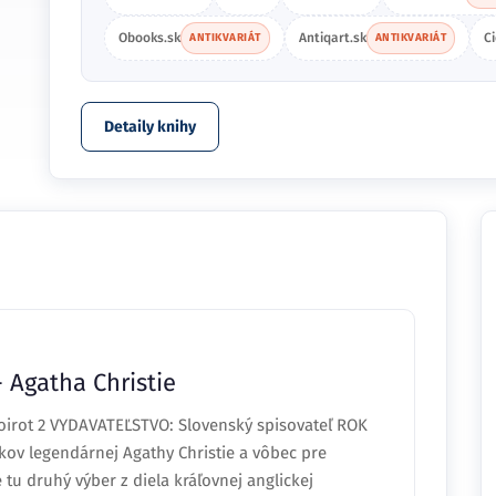
Obooks.sk
Antiqart.sk
C
ANTIKVARIÁT
ANTIKVARIÁT
Detaily knihy
- Agatha Christie
oirot 2 VYDAVATEĽSTVO: Slovenský spisovateľ ROK
ov legendárnej Agathy Christie a vôbec pre
 tu druhý výber z diela kráľovnej anglickej