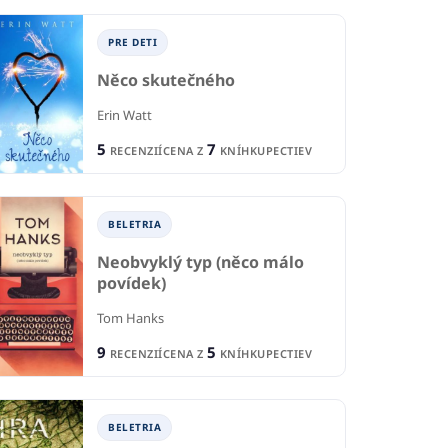
PRE DETI
Něco skutečného
Erin Watt
5
7
RECENZIÍ
CENA Z
KNÍHKUPECTIEV
BELETRIA
Neobvyklý typ (něco málo
povídek)
Tom Hanks
9
5
RECENZIÍ
CENA Z
KNÍHKUPECTIEV
BELETRIA