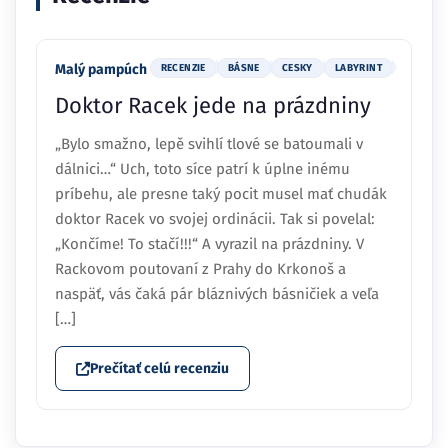
Malý pampúch
RECENZIE
BÁSNE
CESKY
LABYRINT
Doktor Racek jede na prázdniny
„Bylo smažno, lepě svihlí tlové se batoumali v
dálnici…“ Uch, toto síce patrí k úplne inému
príbehu, ale presne taký pocit musel mať chudák
doktor Racek vo svojej ordinácii. Tak si povelal:
„Končíme! To stačí!!!“ A vyrazil na prázdniny. V
Rackovom poutovaní z Prahy do Krkonoš a
naspäť, vás čaká pár bláznivých básničiek a veľa
[…]
Prečítať celú recenziu