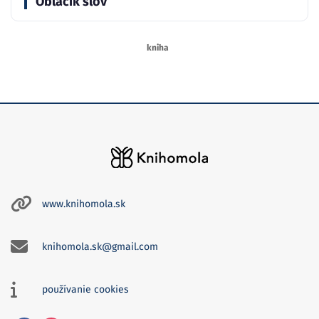
Obláčik slov
kniha
www.knihomola.sk
knihomola.sk@gmail.com
používanie cookies