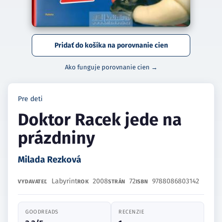
Pridať do košíka na porovnanie cien
Ako funguje porovnanie cien →
Pre deti
Doktor Racek jede na
prázdniny
Milada Rezková
Labyrint
2008
72
9788086803142
VYDAVATEĽ
ROK
STRÁN
ISBN
GOODREADS
RECENZIE