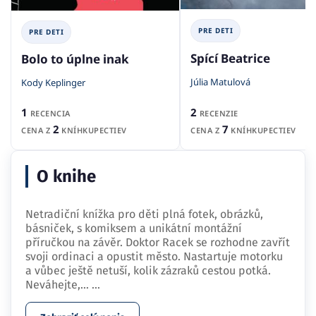
PRE DETI
PRE DETI
Spící Beatrice
Bolo to úplne inak
Júlia Matulová
Kody Keplinger
2
1
RECENZIE
RECENCIA
7
2
CENA Z
KNÍHKUPECTIEV
CENA Z
KNÍHKUPECTIEV
O knihe
Netradiční knížka pro děti plná fotek, obrázků,
básniček, s komiksem a unikátní montážní
příručkou na závěr. Doktor Racek se rozhodne zavřít
svoji ordinaci a opustit město. Nastartuje motorku
a vůbec ještě netuší, kolik zázraků cestou potká.
Neváhejte,…
...