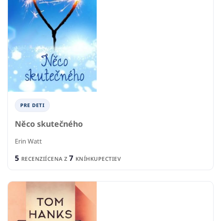
PRE DETI
Něco skutečného
Erin Watt
5
7
RECENZIÍ
CENA Z
KNÍHKUPECTIEV