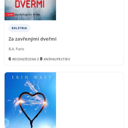
BELETRIA
Za zavřenými dveřmi
B.A. Paris
6
8
RECENZIÍ
CENA Z
KNÍHKUPECTIEV