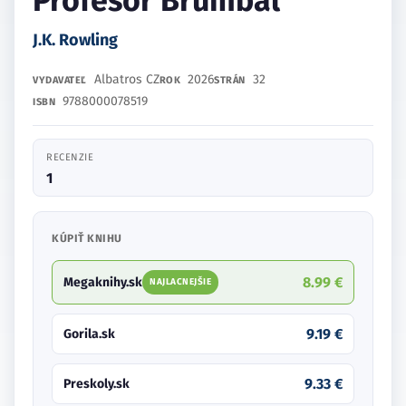
Profesor Brumbál
J.K. Rowling
Albatros CZ
2026
32
VYDAVATEĽ
ROK
STRÁN
9788000078519
ISBN
RECENZIE
1
KÚPIŤ KNIHU
8.99 €
Megaknihy.sk
NAJLACNEJŠIE
9.19 €
Gorila.sk
9.33 €
Preskoly.sk