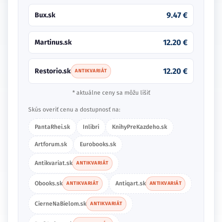
9.47 €
Bux.sk
12.20 €
Martinus.sk
12.20 €
Restorio.sk
ANTIKVARIÁT
* aktuálne ceny sa môžu líšiť
Skús overiť cenu a dostupnosť na:
PantaRhei.sk
Inlibri
KnihyPreKazdeho.sk
Artforum.sk
Eurobooks.sk
Antikvariat.sk
ANTIKVARIÁT
Obooks.sk
Antiqart.sk
ANTIKVARIÁT
ANTIKVARIÁT
CierneNaBielom.sk
ANTIKVARIÁT