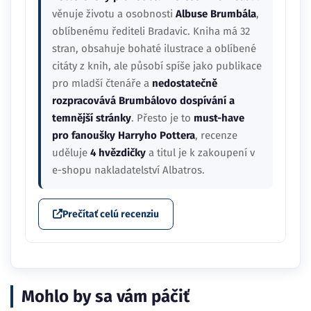
věnuje životu a osobnosti
Albuse Brumbála
,
oblíbenému řediteli Bradavic. Kniha má 32
stran, obsahuje bohaté ilustrace a oblíbené
citáty z knih, ale působí spíše jako publikace
pro mladší čtenáře a
nedostatečně
rozpracovává Brumbálovo dospívání a
temnější stránky
. Přesto je to
must-have
pro fanoušky Harryho Pottera
, recenze
uděluje
4 hvězdičky
a titul je k zakoupení v
e-shopu nakladatelství Albatros.
Prečítať celú recenziu
Mohlo by sa vám páčiť