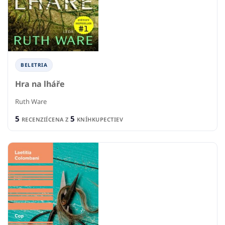
BELETRIA
Hra na lháře
Ruth Ware
5
5
RECENZIÍ
CENA Z
KNÍHKUPECTIEV