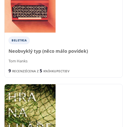
BELETRIA
Neobvyklý typ (něco málo povídek)
Tom Hanks
9
5
RECENZIÍ
CENA Z
KNÍHKUPECTIEV