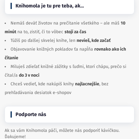
Knihomola je tu pre teba, ak…
Nemáš deväť životov na prečítanie všetkého – ale máš
10
minút
na to, zistiť, či to vôbec
stojí za čas
Túžiš po ďalšej skvelej knihe, len
nevieš, kde začať
Objavovanie knižných pokladov ťa napĺňa
rovnako ako ich
čítanie
Miluješ zdieľať knižné zážitky s ľuďmi, ktorí chápu, prečo si
čítal/a
do 3 v noci
Chceš vedieť, kde nakúpiš knihy
najlacnejšie
, bez
prehľadávania desiatok e-shopov
Podporte nás
Ak sa vám Knihomola páči, môžete nás podporiť kávičkou.
Ďakujeme!