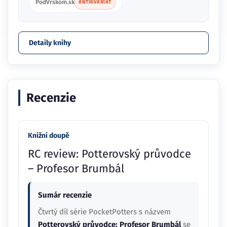
PodVrskom.sk
ANTIKVARIÁT
Detaily knihy
Recenzie
Knižní doupě
RC review: Potterovský průvodce
– Profesor Brumbál
Sumár recenzie
Čtvrtý díl série PocketPotters s názvem
Potterovský průvodce: Profesor Brumbál
se