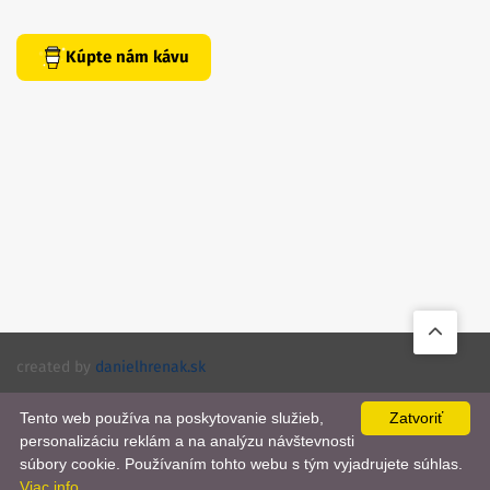
Kúpte nám kávu
created by
danielhrenak.sk
Späť
Knihomola. 2017 - 2026.
Tento web používa na poskytovanie služieb,
Zatvoriť
na
personalizáciu reklám a na analýzu návštevnosti
📨
začiato
súbory cookie. Používaním tohto webu s tým vyjadrujete súhlas.
Viac info