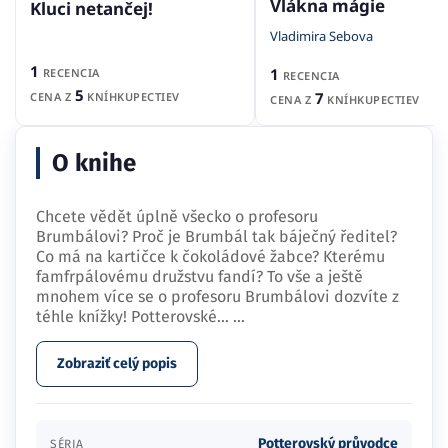
Vlákna mágie
Kluci netančej!
Vladimira Sebova
1
1
RECENCIA
RECENCIA
5
7
CENA Z
KNÍHKUPECTIEV
CENA Z
KNÍHKUPECTIEV
O knihe
Chcete vědět úplně všecko o profesoru
Brumbálovi? Proč je Brumbál tak báječný ředitel?
Co má na kartičce k čokoládové žabce? Kterému
famfrpálovému družstvu fandí? To vše a ještě
mnohem více se o profesoru Brumbálovi dozvíte z
téhle knížky! Potterovské…
...
Zobraziť celý popis
Potterovský průvodce
SÉRIA