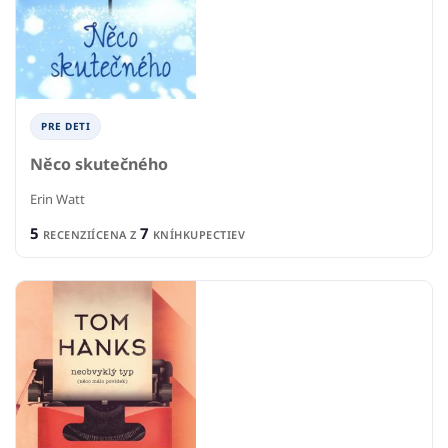
PRE DETI
Něco skutečného
Erin Watt
5
7
RECENZIÍ
CENA Z
KNÍHKUPECTIEV