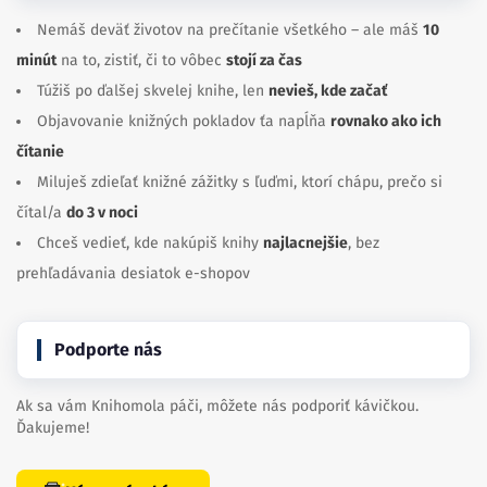
Nemáš deväť životov na prečítanie všetkého – ale máš
10
minút
na to, zistiť, či to vôbec
stojí za čas
Túžiš po ďalšej skvelej knihe, len
nevieš, kde začať
Objavovanie knižných pokladov ťa napĺňa
rovnako ako ich
čítanie
Miluješ zdieľať knižné zážitky s ľuďmi, ktorí chápu, prečo si
čítal/a
do 3 v noci
Chceš vedieť, kde nakúpiš knihy
najlacnejšie
, bez
prehľadávania desiatok e-shopov
Podporte nás
Ak sa vám Knihomola páči, môžete nás podporiť kávičkou.
Ďakujeme!