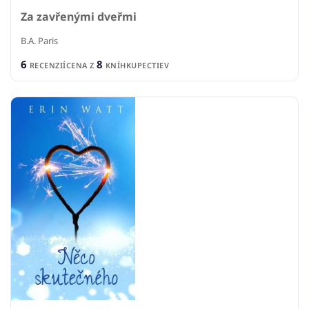
Za zavřenými dveřmi
B.A. Paris
6
8
RECENZIÍ
CENA Z
KNÍHKUPECTIEV