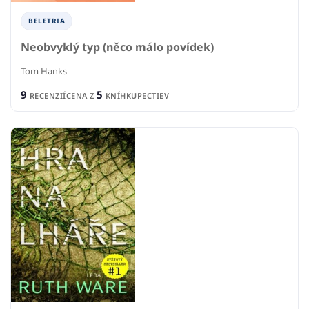
BELETRIA
Neobvyklý typ (něco málo povídek)
Tom Hanks
9
5
RECENZIÍ
CENA Z
KNÍHKUPECTIEV