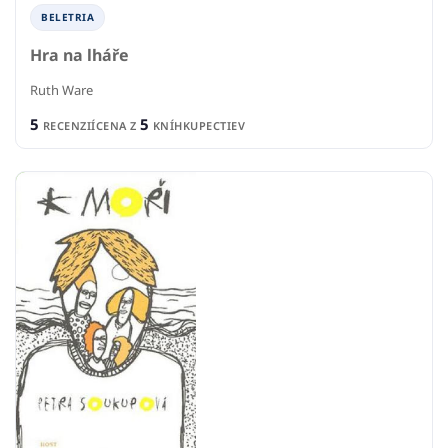
BELETRIA
Hra na lháře
Ruth Ware
5
5
RECENZIÍ
CENA Z
KNÍHKUPECTIEV