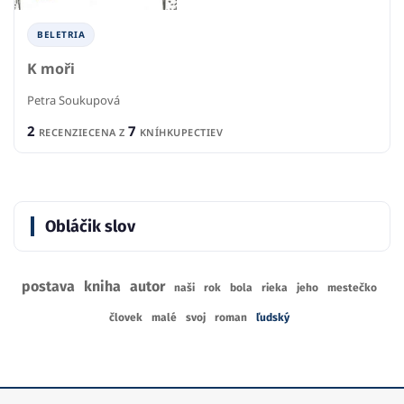
BELETRIA
K moři
Petra Soukupová
2
7
RECENZIE
CENA Z
KNÍHKUPECTIEV
Obláčik slov
postava
kniha
autor
naši
rok
bola
rieka
jeho
mestečko
človek
malé
svoj
roman
ľudský