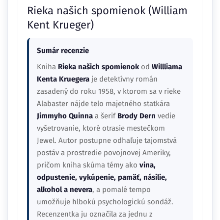
Rieka našich spomienok (William
Kent Krueger)
Sumár recenzie
Kniha
Rieka našich spomienok
od
Willliama
Kenta Kruegera
je detektívny román
zasadený do roku 1958, v ktorom sa v rieke
Alabaster nájde telo majetného statkára
Jimmyho Quinna
a šerif
Brody Dern
vedie
vyšetrovanie, ktoré otrasie mestečkom
Jewel. Autor postupne odhaľuje tajomstvá
postáv a prostredie povojnovej Ameriky,
pričom kniha skúma témy ako
vina,
odpustenie, vykúpenie, pamäť, násilie,
alkohol a nevera
, a pomalé tempo
umožňuje hlbokú psychologickú sondáž.
Recenzentka ju označila za jednu z