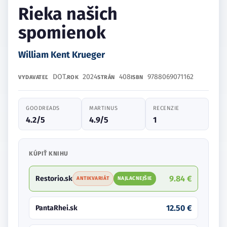
Rieka našich
spomienok
William Kent Krueger
DOT.
2024
408
9788069071162
VYDAVATEĽ
ROK
STRÁN
ISBN
GOODREADS
MARTINUS
RECENZIE
4.2/5
4.9/5
1
KÚPIŤ KNIHU
9.84 €
Restorio.sk
ANTIKVARIÁT
NAJLACNEJŠIE
12.50 €
PantaRhei.sk