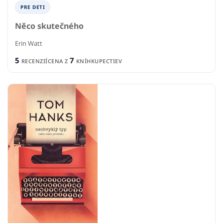
PRE DETI
Něco skutečného
Erin Watt
5
7
RECENZIÍ
CENA Z
KNÍHKUPECTIEV