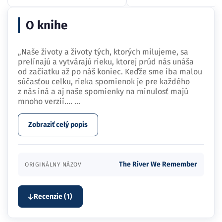
O knihe
„Naše životy a životy tých, ktorých milujeme, sa
prelínajú a vytvárajú rieku, ktorej prúd nás unáša
od začiatku až po náš koniec. Keďže sme iba malou
súčasťou celku, rieka spomienok je pre každého
z nás iná a aj naše spomienky na minulosť majú
mnoho verzií.…
...
Zobraziť celý popis
The River We Remember
ORIGINÁLNY NÁZOV
Recenzie (1)