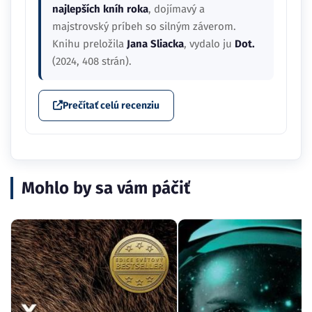
najlepších kníh roka
, dojímavý a
majstrovský príbeh so silným záverom.
Knihu preložila
Jana Sliacka
, vydalo ju
Dot.
(2024, 408 strán).
Prečítať celú recenziu
Mohlo by sa vám páčiť