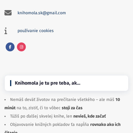
knihomola.sk@gmail.com
používanie cookies
Facebook
Instagram
Knihomola je tu pre teba, ak…
Nemáš deväť životov na prečítanie všetkého – ale máš
10
minút
na to, zistiť, či to vôbec
stojí za čas
Túžiš po ďalšej skvelej knihe, len
nevieš, kde začať
Objavovanie knižných pokladov ťa napĺňa
rovnako ako ich
čítanie