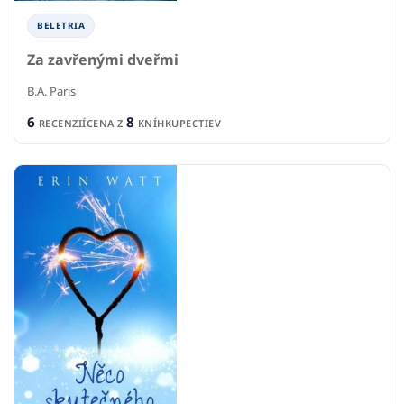
BELETRIA
Za zavřenými dveřmi
B.A. Paris
6
8
RECENZIÍ
CENA Z
KNÍHKUPECTIEV