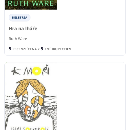
BELETRIA
Hra na lháře
Ruth Ware
5
5
RECENZIÍ
CENA Z
KNÍHKUPECTIEV