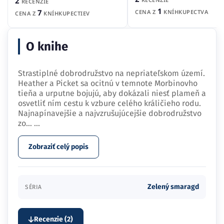
2
RECENZIE
1
7
CENA Z
KNÍHKUPECTVA
CENA Z
KNÍHKUPECTIEV
O knihe
Strastiplné dobrodružstvo na nepriateľskom území.
Heather a Picket sa ocitnú v temnote Morbinovho
tieňa a urputne bojujú, aby dokázali niesť plameň a
osvetliť ním cestu k vzbure celého králičieho rodu.
Najnapínavejšie a najvzrušujúcejšie dobrodružstvo
zo…
...
Zobraziť celý popis
Zelený smaragd
SÉRIA
Recenzie (2)