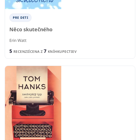
PRE DETI
Něco skutečného
Erin Watt
5
7
RECENZIÍ
CENA Z
KNÍHKUPECTIEV