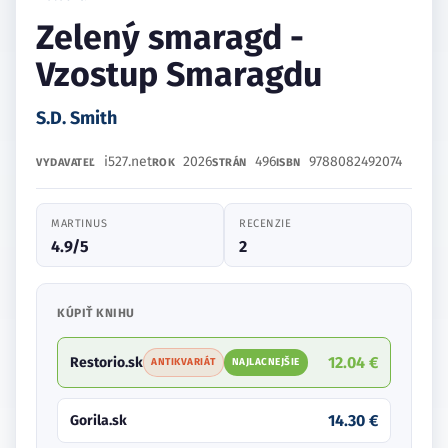
Zelený smaragd -
Vzostup Smaragdu
S.D. Smith
i527.net
2026
496
9788082492074
VYDAVATEĽ
ROK
STRÁN
ISBN
MARTINUS
RECENZIE
4.9/5
2
KÚPIŤ KNIHU
12.04 €
Restorio.sk
ANTIKVARIÁT
NAJLACNEJŠIE
14.30 €
Gorila.sk