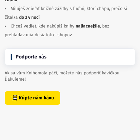
Miluješ zdieľať knižné zážitky s ľuďmi, ktorí chápu, prečo si
čítal/a
do 3 v noci
Chceš vedieť, kde nakúpiš knihy
najlacnejšie
, bez
prehľadávania desiatok e-shopov
Podporte nás
Ak sa vám Knihomola páči, môžete nás podporiť kávičkou.
Ďakujeme!
Kúpte nám kávu