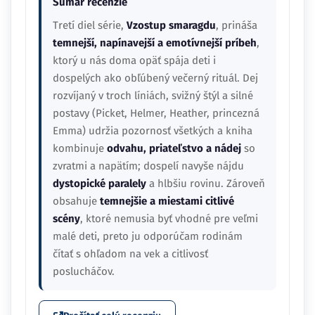
Sumár recenzie
Tretí diel série,
Vzostup smaragdu
, prináša
temnejší, napínavejší a emotívnejší príbeh
,
ktorý u nás doma opäť spája deti i
dospelých ako obľúbený večerný rituál. Dej
rozvíjaný v troch líniách, svižný štýl a silné
postavy (Picket, Helmer, Heather, princezná
Emma) udržia pozornosť všetkých a kniha
kombinuje
odvahu, priateľstvo a nádej
so
zvratmi a napätím; dospelí navyše nájdu
dystopické paralely
a hlbšiu rovinu. Zároveň
obsahuje
temnejšie a miestami citlivé
scény
, ktoré nemusia byť vhodné pre veľmi
malé deti, preto ju odporúčam rodinám
čítať s ohľadom na vek a citlivosť
poslucháčov.