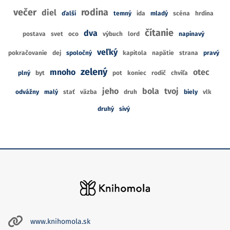
večer
rodina
diel
ďalší
temný
ida
mladý
scéna
hrdina
čítanie
dva
postava
svet
oco
výbuch
lord
napínavý
veľký
pokračovanie
dej
spoločný
kapitola
napätie
strana
pravý
zelený
mnoho
otec
plný
byt
pot
koniec
rodič
chvíľa
jeho
bola
tvoj
odvážny
malý
stať
väzba
druh
biely
vlk
druhý
sivý
www.knihomola.sk