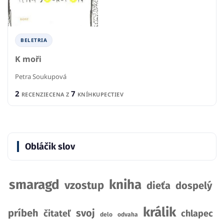
BELETRIA
K moři
Petra Soukupová
2
7
RECENZIE
CENA Z
KNÍHKUPECTIEV
Obláčik slov
smaragd
kniha
vzostup
dieťa
dospelý
králik
príbeh
svoj
čitateľ
chlapec
delo
odvaha