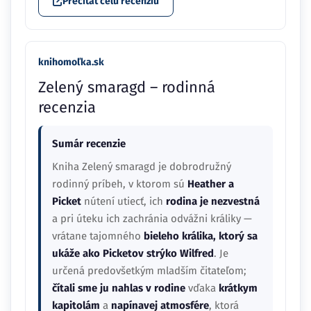
Prečítať celú recenziu
knihomoľka.sk
Zelený smaragd – rodinná
recenzia
Sumár recenzie
Kniha Zelený smaragd je dobrodružný
rodinný príbeh, v ktorom sú
Heather a
Picket
nútení utiecť, ich
rodina je nezvestná
a pri úteku ich zachránia odvážni králiky —
vrátane tajomného
bieleho králika, ktorý sa
ukáže ako Picketov strýko Wilfred
. Je
určená predovšetkým mladším čitateľom;
čítali sme ju nahlas v rodine
vďaka
krátkym
kapitolám
a
napínavej atmosfére
, ktorá