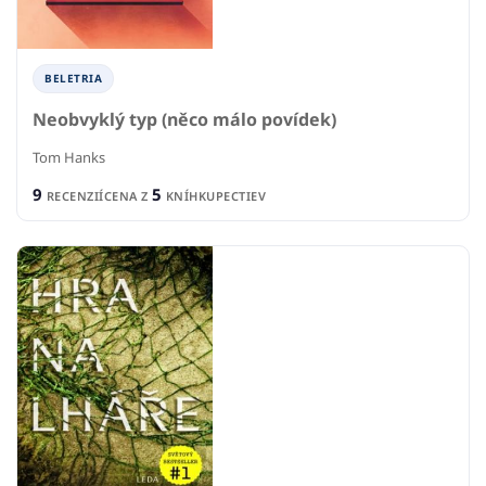
BELETRIA
Neobvyklý typ (něco málo povídek)
Tom Hanks
9
5
RECENZIÍ
CENA Z
KNÍHKUPECTIEV