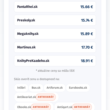
15.66 €
PantaRhei.sk
15.74 €
Preskoly.sk
15.89 €
Megaknihy.sk
17.70 €
Martinus.sk
18.91 €
KnihyPreKazdeho.sk
* aktuálne ceny sa môžu líšiť
Skús overiť cenu a dostupnosť na:
Inlibri
Bux.sk
Artforum.sk
Eurobooks.sk
Antikvariat.sk
ANTIKVARIÁT
Obooks.sk
Antiqart.sk
ANTIKVARIÁT
ANTIKVARIÁT