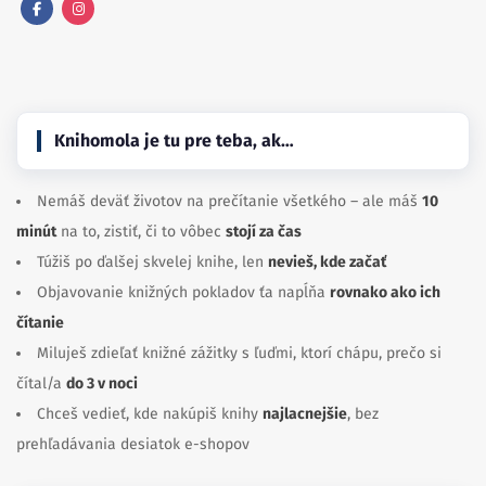
Facebook
Instagram
Knihomola je tu pre teba, ak…
Nemáš deväť životov na prečítanie všetkého – ale máš
10
minút
na to, zistiť, či to vôbec
stojí za čas
Túžiš po ďalšej skvelej knihe, len
nevieš, kde začať
Objavovanie knižných pokladov ťa napĺňa
rovnako ako ich
čítanie
Miluješ zdieľať knižné zážitky s ľuďmi, ktorí chápu, prečo si
čítal/a
do 3 v noci
Chceš vedieť, kde nakúpiš knihy
najlacnejšie
, bez
prehľadávania desiatok e-shopov