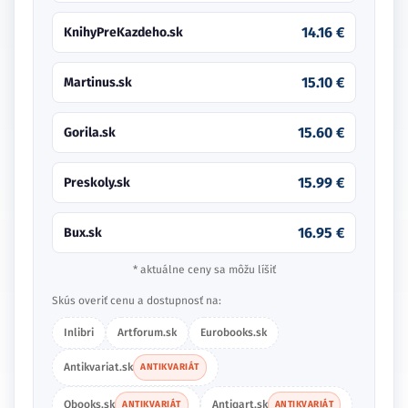
14.16 €
KnihyPreKazdeho.sk
15.10 €
Martinus.sk
15.60 €
Gorila.sk
15.99 €
Preskoly.sk
16.95 €
Bux.sk
* aktuálne ceny sa môžu líšiť
Skús overiť cenu a dostupnosť na:
Inlibri
Artforum.sk
Eurobooks.sk
Antikvariat.sk
ANTIKVARIÁT
Obooks.sk
Antiqart.sk
ANTIKVARIÁT
ANTIKVARIÁT