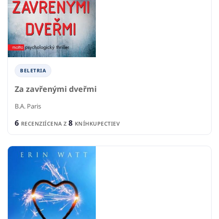
BELETRIA
Za zavřenými dveřmi
B.A. Paris
6
8
RECENZIÍ
CENA Z
KNÍHKUPECTIEV