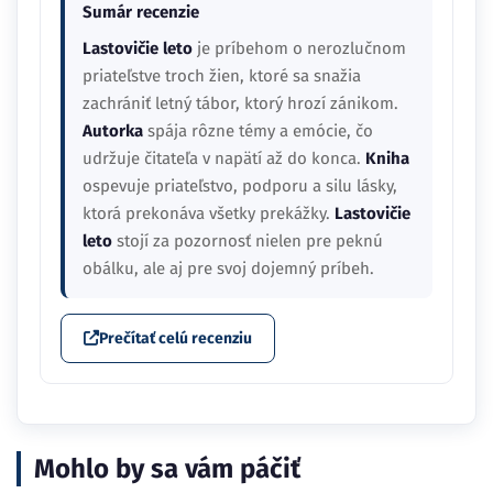
Sumár recenzie
Lastovičie leto
je príbehom o nerozlučnom
priateľstve troch žien, ktoré sa snažia
zachrániť letný tábor, ktorý hrozí zánikom.
Autorka
spája rôzne témy a emócie, čo
udržuje čitateľa v napätí až do konca.
Kniha
ospevuje priateľstvo, podporu a silu lásky,
ktorá prekonáva všetky prekážky.
Lastovičie
leto
stojí za pozornosť nielen pre peknú
obálku, ale aj pre svoj dojemný príbeh.
Prečítať celú recenziu
Mohlo by sa vám páčiť