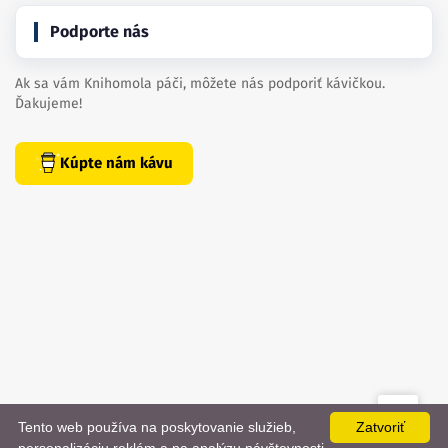
Podporte nás
Ak sa vám Knihomola páči, môžete nás podporiť kávičkou.
Ďakujeme!
Kúpte nám kávu
Tento web používa na poskytovanie služieb,
Zatvoriť
created by
danielhrenak.sk