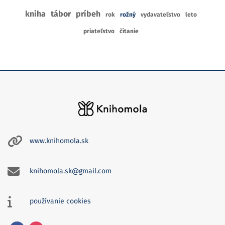
kniha
tábor
príbeh
rok
rožný
vydavateľstvo
leto
priateľstvo
čítanie
www.knihomola.sk
knihomola.sk@gmail.com
používanie cookies