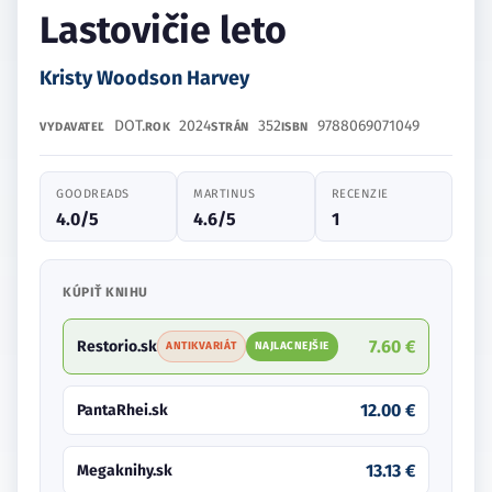
Lastovičie leto
Kristy Woodson Harvey
DOT.
2024
352
9788069071049
VYDAVATEĽ
ROK
STRÁN
ISBN
GOODREADS
MARTINUS
RECENZIE
4.0/5
4.6/5
1
KÚPIŤ KNIHU
7.60 €
Restorio.sk
ANTIKVARIÁT
NAJLACNEJŠIE
12.00 €
PantaRhei.sk
13.13 €
Megaknihy.sk