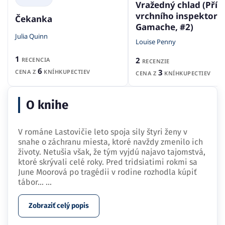
Vražedný chlad (Pří
vrchního inspektora
Čekanka
Gamache, #2)
Julia Quinn
Louise Penny
1
2
RECENCIA
RECENZIE
6
3
CENA Z
KNÍHKUPECTIEV
CENA Z
KNÍHKUPECTIEV
O knihe
V románe Lastovičie leto spoja sily štyri ženy v
snahe o záchranu miesta, ktoré navždy zmenilo ich
životy. Netušia však, že tým vyjdú najavo tajomstvá,
ktoré skrývali celé roky. Pred tridsiatimi rokmi sa
June Moorová po tragédii v rodine rozhodla kúpiť
tábor…
...
Zobraziť celý popis