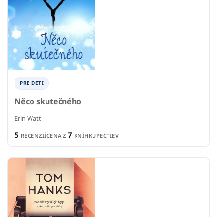
PRE DETI
Něco skutečného
Erin Watt
5
7
RECENZIÍ
CENA Z
KNÍHKUPECTIEV