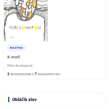
BELETRIA
K moři
Petra Soukupová
2
7
RECENZIE
CENA Z
KNÍHKUPECTIEV
Obláčik slov