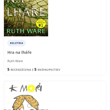
BELETRIA
Hra na lháře
Ruth Ware
5
5
RECENZIÍ
CENA Z
KNÍHKUPECTIEV