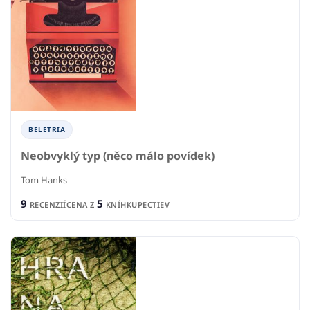
BELETRIA
Neobvyklý typ (něco málo povídek)
Tom Hanks
9
5
RECENZIÍ
CENA Z
KNÍHKUPECTIEV