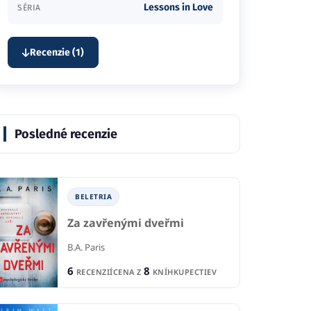
Lessons in Love
SÉRIA
Recenzie (1)
Posledné recenzie
BELETRIA
Za zavřenými dveřmi
B.A. Paris
6
8
RECENZIÍ
CENA Z
KNÍHKUPECTIEV