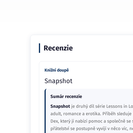
Recenzie
Knižní doupě
Snapshot
Sumár recenzie
Snapshot
je druhý díl série Lessons in L
adult, romance a erotika. Příběh sleduje 
Dex, který jí nabízí pomoc a společně se 
přátelství se postupně vyvíjí v něco víc,