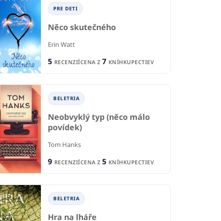
PRE DETI
Něco skutečného
Erin Watt
5
7
RECENZIÍ
CENA Z
KNÍHKUPECTIEV
B
BELETRIA
BELETRIA
IA
Neobvyklý typ (něco málo
Sp
povídek)
Noe
né králičky
Ist
Sebastian Fitzek
Tom Hanks
ory
9
5
2
RECENZIÍ
CENA Z
KNÍHKUPECTIEV
2
R
RECENZIE
IE
5
5
CE
CENA Z
KNÍHKUPECTIEV
KNÍHKUPECTIEV
BELETRIA
Hra na lháře