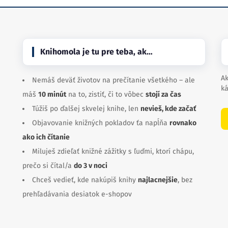
Knihomola je tu pre teba, ak…
Ak
Nemáš deväť životov na prečítanie všetkého – ale
ká
máš
10 minút
na to, zistiť, či to vôbec
stojí za čas
Túžiš po ďalšej skvelej knihe, len
nevieš, kde začať
Objavovanie knižných pokladov ťa napĺňa
rovnako
ako ich čítanie
Miluješ zdieľať knižné zážitky s ľuďmi, ktorí chápu,
prečo si čítal/a
do 3 v noci
Chceš vedieť, kde nakúpiš knihy
najlacnejšie
, bez
prehľadávania desiatok e-shopov