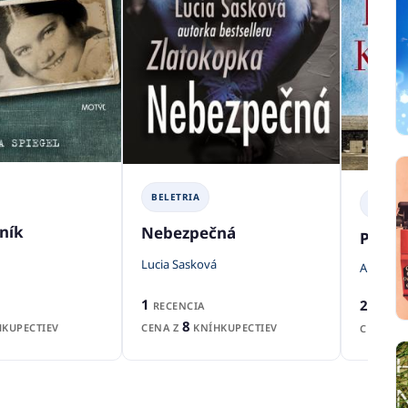
BELETRIA
BELETR
ník
Nebezpečná
Pokus
Lucia Sasková
Anna Ell
1
2
RECENCIA
RECENZ
8
KUPECTIEV
CENA Z
KNÍHKUPECTIEV
CENA Z