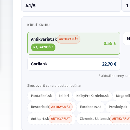
4.1/5
1
KÚPIŤ KNIHU
M
Antikvariat.sk
ANTIKVARIÁT
0.55 €
NAJLACNEJŠIE
22.70 €
Gorila.sk
* aktuálne ceny sa 
Skús overiť cenu a dostupnosť na:
PantaRhei.sk
Inlibri
KnihyPreKazdeho.sk
Megakni
Restorio.sk
Eurobooks.sk
Preskoly.sk
ANTIKVARIÁT
Antiqart.sk
CierneNaBielom.sk
ANTIKVARIÁT
ANTIKVARIÁ