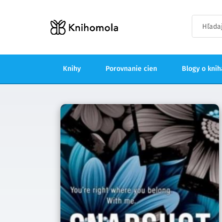
Knihy
Porovnanie cien
Blogy o kni