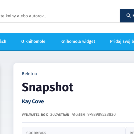
hách
O knihomole
Knihomola widget
Pridaj svoj 
Beletria
Snapshot
Kay Cove
2024
416
9798989528820
VYDAVATEĽ
ROK
STRÁN
ISBN
GOODREADS
RE