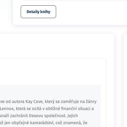
Detaily knihy
ove od autora Kay Cove, který se zaměřuje na žánry
Lennox, která se ocitá v obtížné finanční situaci a
snaží zachránit Dexovu společnost. Jejich
 než jen obyčejné kamarádství, což znamená, že