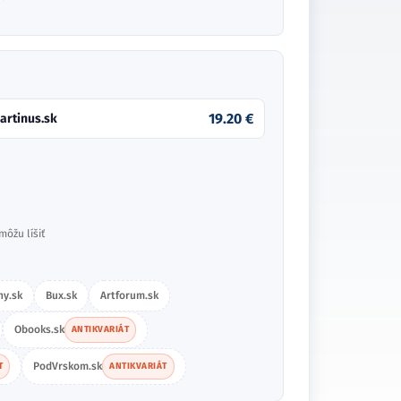
19.20 €
artinus.sk
môžu líšiť
hy.sk
Bux.sk
Artforum.sk
Obooks.sk
ANTIKVARIÁT
PodVrskom.sk
T
ANTIKVARIÁT