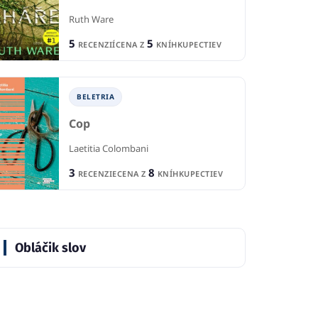
Ruth Ware
5
5
RECENZIÍ
CENA Z
KNÍHKUPECTIEV
BELETRIA
Cop
Laetitia Colombani
3
8
RECENZIE
CENA Z
KNÍHKUPECTIEV
Obláčik slov