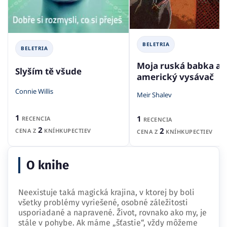
BELETRIA
BELETRIA
Moja ruská babka a j
Slyším tě všude
americký vysávač
Connie Willis
Meir Shalev
1
1
RECENCIA
RECENCIA
2
2
CENA Z
KNÍHKUPECTIEV
CENA Z
KNÍHKUPECTIEV
O knihe
Neexistuje taká magická krajina, v ktorej by boli
všetky problémy vyriešené, osobné záležitosti
usporiadané a napravené. Život, rovnako ako my, je
stále v pohybe. Ak máme „šťastie“, vždy môžeme