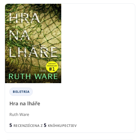
BELETRIA
Hra na lháře
Ruth Ware
5
5
RECENZIÍ
CENA Z
KNÍHKUPECTIEV