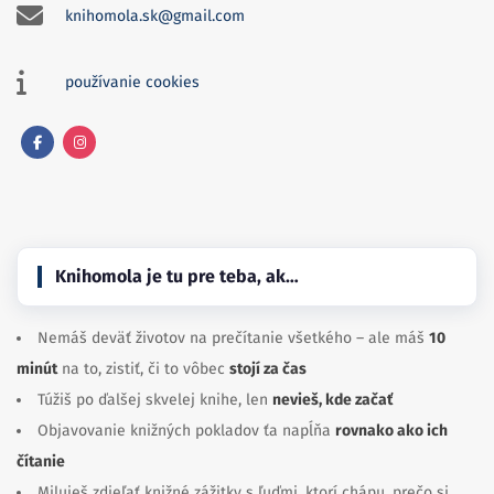
knihomola.sk@gmail.com
používanie cookies
Facebook
Instagram
Knihomola je tu pre teba, ak…
Nemáš deväť životov na prečítanie všetkého – ale máš
10
minút
na to, zistiť, či to vôbec
stojí za čas
Túžiš po ďalšej skvelej knihe, len
nevieš, kde začať
Objavovanie knižných pokladov ťa napĺňa
rovnako ako ich
čítanie
Miluješ zdieľať knižné zážitky s ľuďmi, ktorí chápu, prečo si