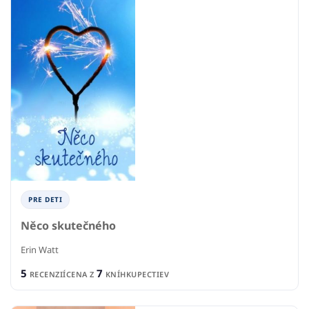
PRE DETI
Něco skutečného
Erin Watt
5
7
RECENZIÍ
CENA Z
KNÍHKUPECTIEV