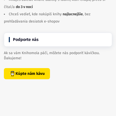
čítal/a
do 3 v noci
Chceš vedieť, kde nakúpiš knihy
najlacnejšie
, bez
prehľadávania desiatok e-shopov
Podporte nás
Ak sa vám Knihomola páči, môžete nás podporiť kávičkou.
Ďakujeme!
Kúpte nám kávu