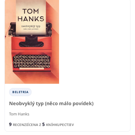
BELETRIA
Neobvyklý typ (něco málo povídek)
Tom Hanks
9
5
RECENZIÍ
CENA Z
KNÍHKUPECTIEV