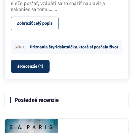
niečo pos*ať, vzápätí sa to snažiť napraviť a
nakoniec sa tomu…
...
Zobraziť celý popis
Priznania štyridsiatničky, ktorá si pos*ala život
SÉRIA
Recenzie (1)
Posledné recenzie