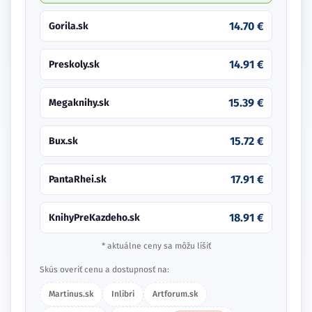
14.70 €
Gorila.sk
14.91 €
Preskoly.sk
15.39 €
Megaknihy.sk
15.72 €
Bux.sk
17.91 €
PantaRhei.sk
18.91 €
KnihyPreKazdeho.sk
* aktuálne ceny sa môžu líšiť
Skús overiť cenu a dostupnosť na:
Martinus.sk
Inlibri
Artforum.sk