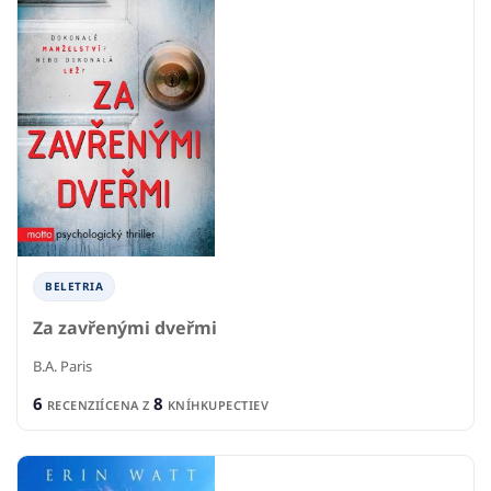
BELETRIA
Za zavřenými dveřmi
B.A. Paris
6
8
RECENZIÍ
CENA Z
KNÍHKUPECTIEV