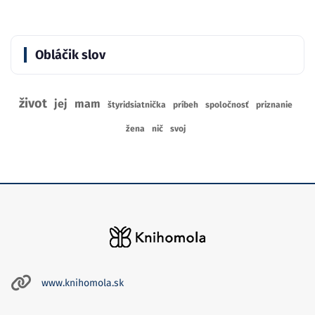
Obláčik slov
život
jej
mam
štyridsiatnička
príbeh
spoločnosť
priznanie
žena
nič
svoj
www.knihomola.sk