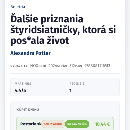
Beletria
Ďalšie priznania
štyridsiatničky, ktorá si
pos*ala život
Alexandra Potter
NOXI
2024
512
9788081116513
VYDAVATEĽ
ROK
STRÁN
ISBN
MARTINUS
RECENZIE
4.4/5
1
KÚPIŤ KNIHU
10.44 €
Restorio.sk
ANTIKVARIÁT
NAJLACNEJŠIE