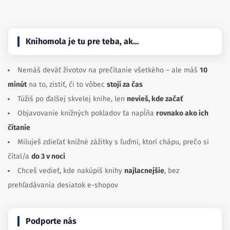
Knihomola je tu pre teba, ak…
Nemáš deväť životov na prečítanie všetkého – ale máš
10
minút
na to, zistiť, či to vôbec
stojí za čas
Túžiš po ďalšej skvelej knihe, len
nevieš, kde začať
Objavovanie knižných pokladov ťa napĺňa
rovnako ako ich
čítanie
Miluješ zdieľať knižné zážitky s ľuďmi, ktorí chápu, prečo si
čítal/a
do 3 v noci
Chceš vedieť, kde nakúpiš knihy
najlacnejšie
, bez
prehľadávania desiatok e-shopov
Podporte nás