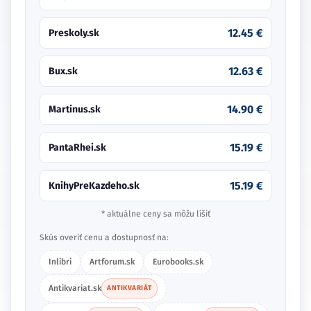
12.45 €
Preskoly.sk
12.63 €
Bux.sk
14.90 €
Martinus.sk
15.19 €
PantaRhei.sk
15.19 €
KnihyPreKazdeho.sk
* aktuálne ceny sa môžu líšiť
Skús overiť cenu a dostupnosť na:
Inlibri
Artforum.sk
Eurobooks.sk
Antikvariat.sk
ANTIKVARIÁT