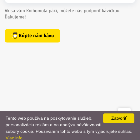
Ak sa vám Knihomola páči, môžete nás podporiť kávičkou.
Ďakujeme!
Kúpte nám kávu
Tento web používa na poskytovanie služieb,
Zatvoriť
created by
danielhrenak.sk
personalizáciu reklám a na analýzu návštevnosti
Späť
📨
súbory cookie. Používaním tohto webu s tým vyjadrujete súhlas.
Knihomola. 2017 - 2026.
Viac info
na