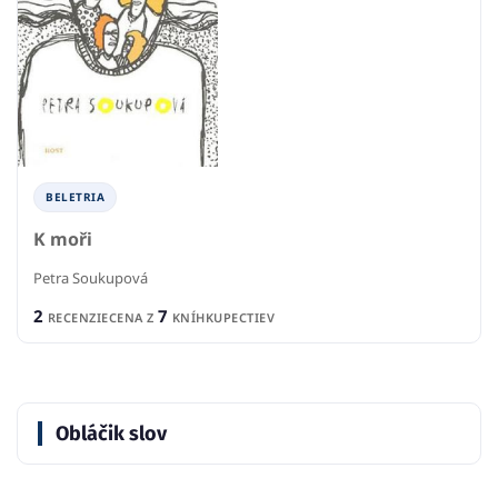
BELETRIA
K moři
Petra Soukupová
2
7
RECENZIE
CENA Z
KNÍHKUPECTIEV
Obláčik slov