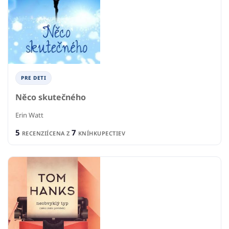
PRE DETI
Něco skutečného
Erin Watt
5
7
RECENZIÍ
CENA Z
KNÍHKUPECTIEV