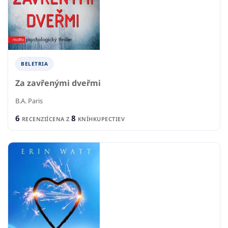
BELETRIA
Za zavřenými dveřmi
B.A. Paris
6
8
RECENZIÍ
CENA Z
KNÍHKUPECTIEV