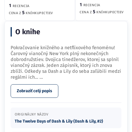
1
1
RECENCIA
RECENCIA
5
5
CENA Z
KNÍHKUPECTIEV
CENA Z
KNÍHKUPECTIEV
O knihe
Pokračovanie knižného a netflixového fenoménu!
Čarovný vianočný New York plný nekonečných
dobrodružstiev. Dvojica tínedžerov, ktorej sa splnil
vianočný zázrak. Jeden zápisník, ktorý ich znova
zblíži. Odkedy sa Dash a Lily do seba zaľúbili medzi
regálmi ich…
...
Zobraziť celý popis
ORIGINÁLNY NÁZOV
The Twelve Days of Dash & Lily (Dash & Lily, #2)