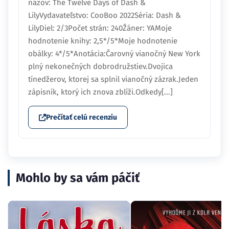
názov: The Twelve Days of Dash &
LilyVydavateľstvo: CooBoo 2022Séria: Dash &
LilyDiel: 2/3Počet strán: 240Žáner: YAMoje
hodnotenie knihy: 2,5*/5*Moje hodnotenie
obálky: 4*/5*Anotácia:Čarovný vianočný New York
plný nekonečných dobrodružstiev.Dvojica
tínedžerov, ktorej sa splnil vianočný zázrak.Jeden
zápisník, ktorý ich znova zblíži.Odkedy[...]
Prečítať celú recenziu
Mohlo by sa vám páčiť