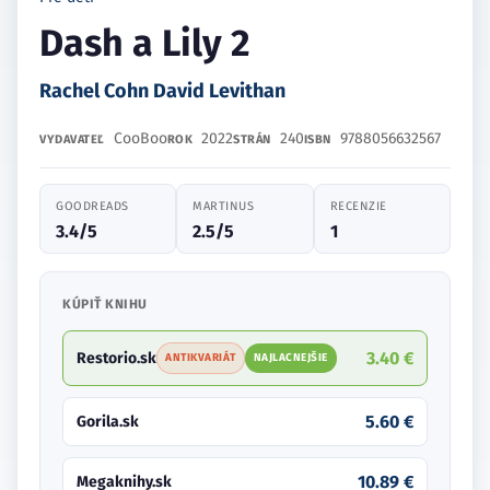
Dash a Lily 2
Rachel Cohn David Levithan
CooBoo
2022
240
9788056632567
VYDAVATEĽ
ROK
STRÁN
ISBN
GOODREADS
MARTINUS
RECENZIE
3.4/5
2.5/5
1
KÚPIŤ KNIHU
3.40 €
Restorio.sk
ANTIKVARIÁT
NAJLACNEJŠIE
5.60 €
Gorila.sk
10.89 €
Megaknihy.sk