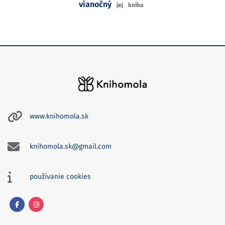
vianočný
jej
kniha
www.knihomola.sk
knihomola.sk@gmail.com
používanie cookies
Facebook
Instagram