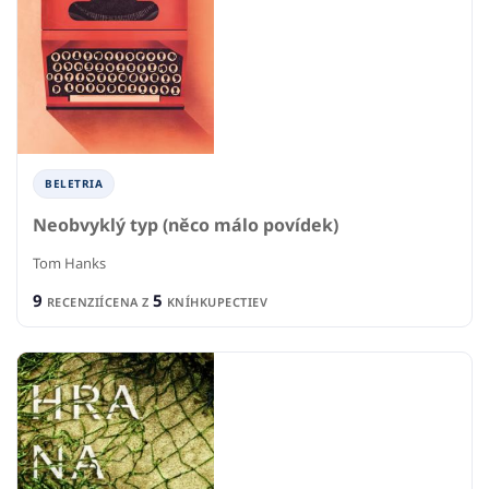
BELETRIA
Neobvyklý typ (něco málo povídek)
Tom Hanks
9
5
RECENZIÍ
CENA Z
KNÍHKUPECTIEV