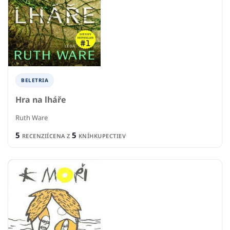
BELETRIA
Hra na lháře
Ruth Ware
5
5
RECENZIÍ
CENA Z
KNÍHKUPECTIEV