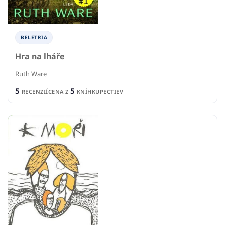
BELETRIA
Hra na lháře
Ruth Ware
5
5
RECENZIÍ
CENA Z
KNÍHKUPECTIEV