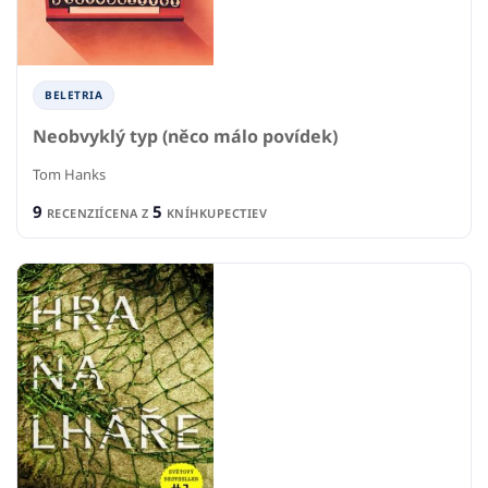
BELETRIA
Neobvyklý typ (něco málo povídek)
Tom Hanks
9
5
RECENZIÍ
CENA Z
KNÍHKUPECTIEV