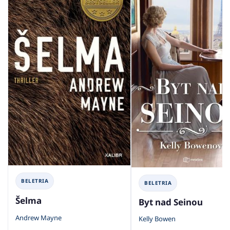
BELETRIA
BELETRIA
Šelma
Byt nad Seinou
Andrew Mayne
Kelly Bowen