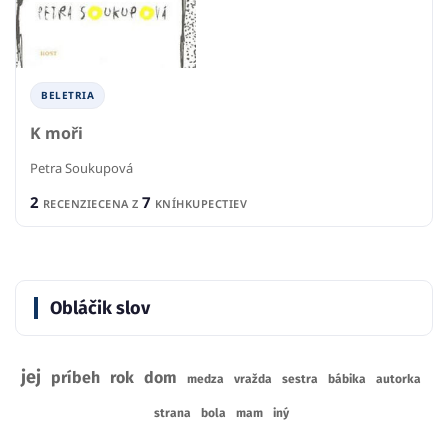
BELETRIA
K moři
Petra Soukupová
2
7
RECENZIE
CENA Z
KNÍHKUPECTIEV
Obláčik slov
jej
príbeh
rok
dom
medza
vražda
sestra
bábika
autorka
strana
bola
mam
iný