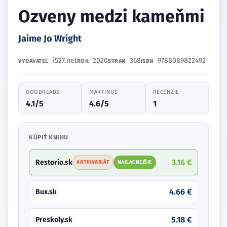
Ozveny medzi kameňmi
Jaime Jo Wright
i527.net
2020
368
9788089822492
VYDAVATEĽ
ROK
STRÁN
ISBN
GOODREADS
MARTINUS
RECENZIE
4.1/5
4.6/5
1
KÚPIŤ KNIHU
3.16 €
Restorio.sk
ANTIKVARIÁT
NAJLACNEJŠIE
4.66 €
Bux.sk
5.18 €
Preskoly.sk