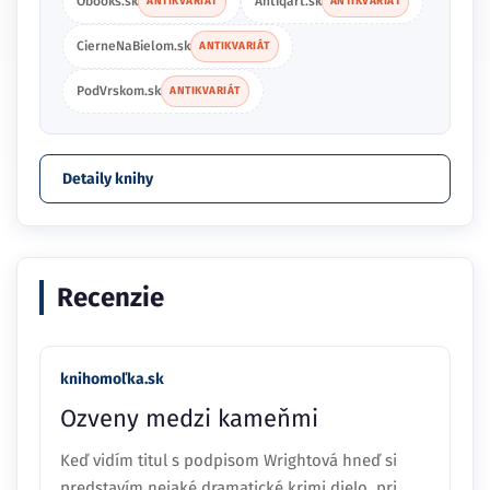
Obooks.sk
Antiqart.sk
ANTIKVARIÁT
ANTIKVARIÁT
CierneNaBielom.sk
ANTIKVARIÁT
PodVrskom.sk
ANTIKVARIÁT
Detaily knihy
Recenzie
knihomoľka.sk
Ozveny medzi kameňmi
Keď vidím titul s podpisom Wrightová hneď si
predstavím nejaké dramatické krimi dielo, pri