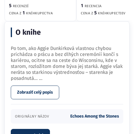
5
1
RECENZIÍ
RECENCIA
1
5
CENA Z
KNÍHKUPECTVA
CENA Z
KNÍHKUPECTIEV
O knihe
Po tom, ako Aggie Dunkirková vlastnou chybou
prichádza o prácu a bez dlhých ceremónií končí s
kariérou, ocitne sa na ceste do Wisconsinu, kde v
starom, rozložitom dome býva jej starká. Aggie však
neráta so starkinou výstrednosťou – starenka je
posadnutá…
...
Zobraziť celý popis
Echoes Among the Stones
ORIGINÁLNY NÁZOV