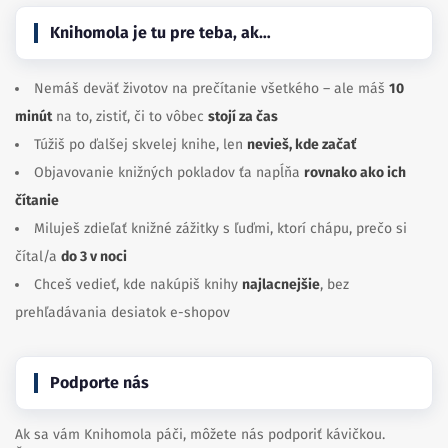
Knihomola je tu pre teba, ak…
Nemáš deväť životov na prečítanie všetkého – ale máš
10
minút
na to, zistiť, či to vôbec
stojí za čas
Túžiš po ďalšej skvelej knihe, len
nevieš, kde začať
Objavovanie knižných pokladov ťa napĺňa
rovnako ako ich
čítanie
Miluješ zdieľať knižné zážitky s ľuďmi, ktorí chápu, prečo si
čítal/a
do 3 v noci
Chceš vedieť, kde nakúpiš knihy
najlacnejšie
, bez
prehľadávania desiatok e-shopov
Podporte nás
Ak sa vám Knihomola páči, môžete nás podporiť kávičkou.