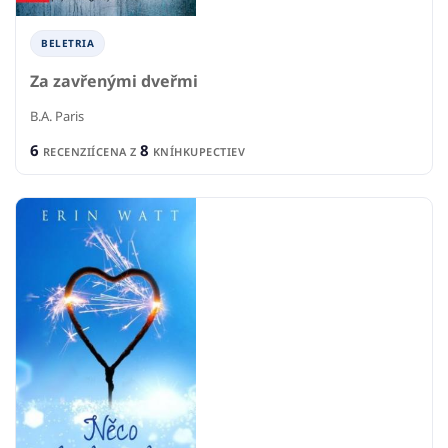
BELETRIA
Za zavřenými dveřmi
B.A. Paris
6
8
RECENZIÍ
CENA Z
KNÍHKUPECTIEV