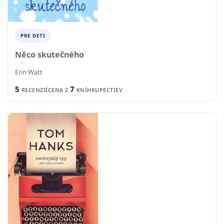
PRE DETI
Něco skutečného
Erin Watt
5
7
RECENZIÍ
CENA Z
KNÍHKUPECTIEV