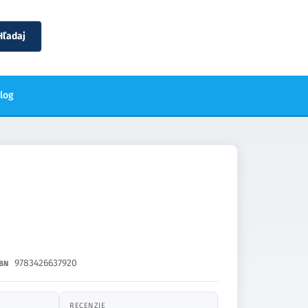
Hľadaj
blog
9783426637920
BN
RECENZIE