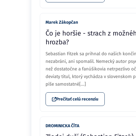
Marek Zákopčan
Čo je horšie - strach z možn
hrozba?
Sebastian Fitzek sa prihnal do našich končí
nezabráni, ani spomalil. Nemecký autor psyc
než dostatočne a fanúšikovia netrpezlivo oč
deviaty titul, ktorý vychádza v slovenskom 
píše samostatné[...]
Prečítať celú recenziu
DROMINICKA ČÍTA