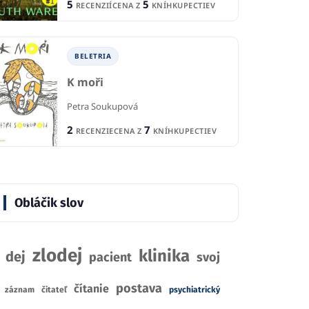
5
5
RECENZIÍ
CENA Z
KNÍHKUPECTIEV
BELETRIA
K moři
Petra Soukupová
2
7
RECENZIE
CENA Z
KNÍHKUPECTIEV
BELETRIA
Obláčik slov
IA
B
moľský život
Blokáda
illovej
Ar
zlodej
Marko Kloos
klinika
dej
pacient
svoj
xman
And
2
RECENZIE
postava
čítanie
IE
záznam
čitateľ
psychiatrický
8
10
1
CENA Z
KNÍHKUPECTIEV
KNÍHKUPECTVA