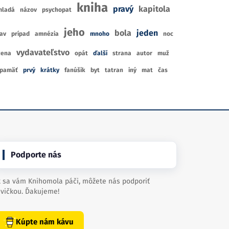
kniha
pravý
kapitola
mladá
názov
psychopat
jeho
bola
jeden
av
prípad
amnézia
mnoho
noc
vydavateľstvo
žena
opát
ďalší
strana
autor
muž
pamäť
prvý
krátky
fanúšik
byt
tatran
iný
mat
čas
Podporte nás
 sa vám Knihomola páči, môžete nás podporiť
vičkou. Ďakujeme!
Kúpte nám kávu