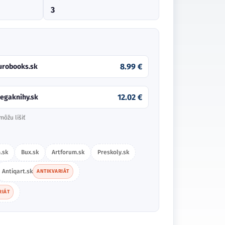
3
8.99 €
urobooks.sk
12.02 €
egaknihy.sk
môžu líšiť
.sk
Bux.sk
Artforum.sk
Preskoly.sk
Antiqart.sk
ANTIKVARIÁT
RIÁT