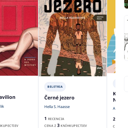
BELETR
BELETRIA
Kniho
avilion
Černé jezero
Niny H
lik
Hella S. Haasse
Abbi Wa
1
2
RECENCIA
RECENZ
3
KUPECTIEV
CENA Z
KNÍHKUPECTIEV
CENA Z