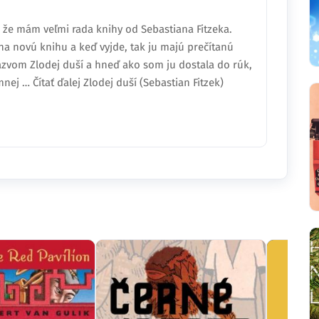
e, že mám veľmi rada knihy od Sebastiana Fitzeka.
 na novú knihu a keď vyjde, tak ju majú prečítanú
ázvom Zlodej duší a hneď ako som ju dostala do rúk,
nej … Čítať ďalej Zlodej duší (Sebastian Fitzek)