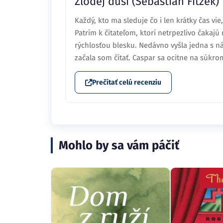
Zlodej duší (Sebastian Fitzek)
Každý, kto ma sleduje čo i len krátky čas vi
Patrím k čitateľom, ktorí netrpezlivo čakajú
rýchlosťou blesku. Nedávno vyšla jedna s n
začala som čítať. Caspar sa ocitne na súkrom
Prečítať celú recenziu
Mohlo by sa vám páčiť