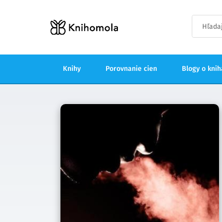
Knihy
Porovnanie cien
Blogy o kni