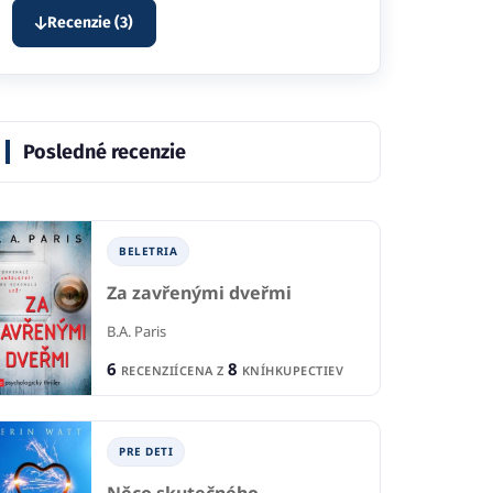
Recenzie (3)
Posledné recenzie
BELETRIA
Za zavřenými dveřmi
B.A. Paris
6
8
RECENZIÍ
CENA Z
KNÍHKUPECTIEV
PRE DETI