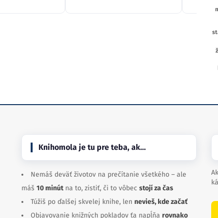
st
Knihomola je tu pre teba, ak…
Ak
Nemáš deväť životov na prečítanie všetkého – ale
ká
máš
10 minút
na to, zistiť, či to vôbec
stojí za čas
Túžiš po ďalšej skvelej knihe, len
nevieš, kde začať
Objavovanie knižných pokladov ťa napĺňa
rovnako