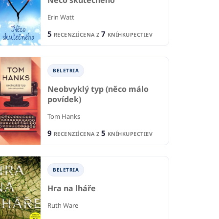
Něco skutečného
Erin Watt
5
7
RECENZIÍ
CENA Z
KNÍHKUPECTIEV
BELETRIA
Neobvyklý typ (něco málo
povídek)
Tom Hanks
9
5
RECENZIÍ
CENA Z
KNÍHKUPECTIEV
BELETRIA
Hra na lháře
Ruth Ware