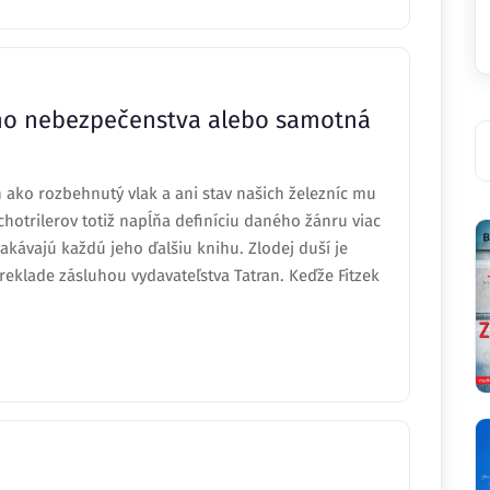
ého nebezpečenstva alebo samotná
n ako rozbehnutý vlak a ani stav našich železníc mu
hotrilerov totiž napĺňa definíciu daného žánru viac
akávajú každú jeho ďalšiu knihu. Zlodej duší je
preklade zásluhou vydavateľstva Tatran. Keďže Fitzek