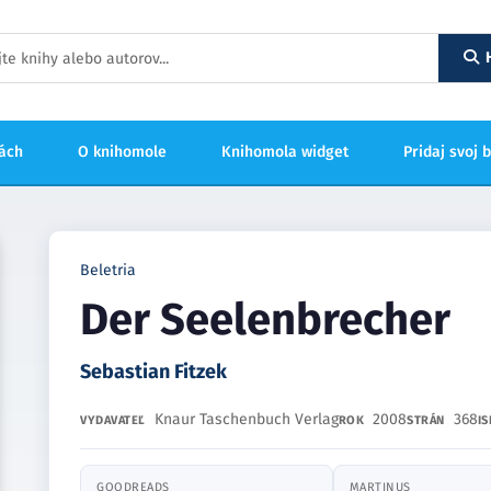
hách
O knihomole
Knihomola widget
Pridaj svoj 
Beletria
Der Seelenbrecher
Sebastian Fitzek
Knaur Taschenbuch Verlag
2008
368
VYDAVATEĽ
ROK
STRÁN
IS
GOODREADS
MARTINUS