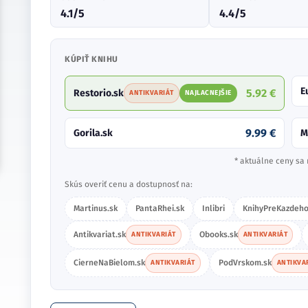
4.1/5
4.4/5
KÚPIŤ KNIHU
E
5.92 €
Restorio.sk
ANTIKVARIÁT
NAJLACNEJŠIE
9.99 €
Gorila.sk
M
* aktuálne ceny sa 
Skús overiť cenu a dostupnosť na:
Martinus.sk
PantaRhei.sk
Inlibri
KnihyPreKazdeho
Antikvariat.sk
Obooks.sk
ANTIKVARIÁT
ANTIKVARIÁT
CierneNaBielom.sk
PodVrskom.sk
ANTIKVARIÁT
ANTIKVA