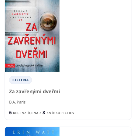
BELETRIA
Za zavřenými dveřmi
B.A. Paris
6
8
RECENZIÍ
CENA Z
KNÍHKUPECTIEV