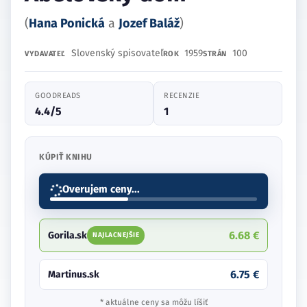
(
Hana Ponická
a
Jozef Baláž
)
Slovenský spisovateľ
1959
100
VYDAVATEĽ
ROK
STRÁN
GOODREADS
RECENZIE
4.4/5
1
KÚPIŤ KNIHU
Overujem ceny...
6.68 €
Gorila.sk
NAJLACNEJŠIE
6.75 €
Martinus.sk
* aktuálne ceny sa môžu líšiť