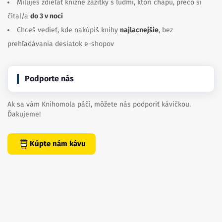
Miluješ zdieľať knižné zážitky s ľuďmi, ktorí chápu, prečo si
čítal/a
do 3 v noci
Chceš vedieť, kde nakúpiš knihy
najlacnejšie
, bez
prehľadávania desiatok e-shopov
Podporte nás
Ak sa vám Knihomola páči, môžete nás podporiť kávičkou.
Ďakujeme!
Kúpte nám kávu