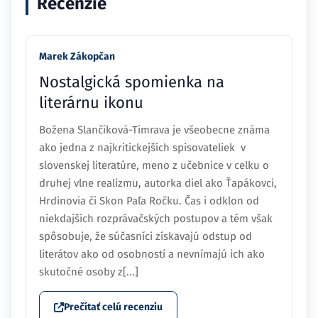
Recenzie
Marek Zákopčan
Nostalgická spomienka na
literárnu ikonu
Božena Slančíková-Timrava je všeobecne známa
ako jedna z najkritickejších spisovateliek v
slovenskej literatúre, meno z učebnice v celku o
druhej vlne realizmu, autorka diel ako Ťapákovci,
Hrdinovia či Skon Paľa Ročku. Čas i odklon od
niekdajších rozprávačských postupov a tém však
spôsobuje, že súčasníci získavajú odstup od
literátov ako od osobností a nevnímajú ich ako
skutočné osoby z[...]
Prečítať celú recenziu