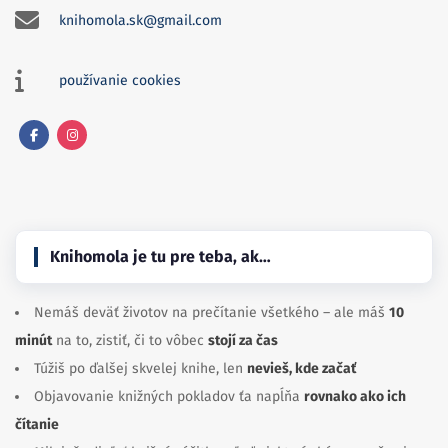
knihomola.sk@gmail.com
používanie cookies
Facebook
Instagram
Knihomola je tu pre teba, ak…
Nemáš deväť životov na prečítanie všetkého – ale máš
10
minút
na to, zistiť, či to vôbec
stojí za čas
Túžiš po ďalšej skvelej knihe, len
nevieš, kde začať
Objavovanie knižných pokladov ťa napĺňa
rovnako ako ich
čítanie