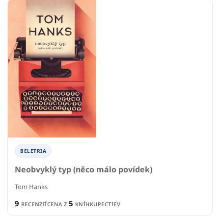
BELETRIA
Neobvyklý typ (něco málo povídek)
Tom Hanks
9
5
RECENZIÍ
CENA Z
KNÍHKUPECTIEV