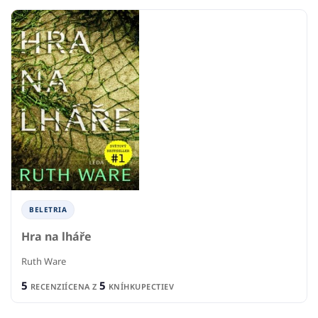
BELETRIA
Hra na lháře
Ruth Ware
5
5
RECENZIÍ
CENA Z
KNÍHKUPECTIEV