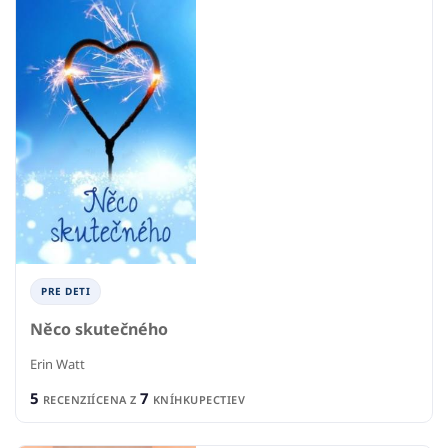
PRE DETI
Něco skutečného
Erin Watt
5
7
RECENZIÍ
CENA Z
KNÍHKUPECTIEV