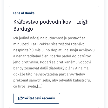
Fans of Books
Kráľovstvo podvodníkov - Leigh
Bardugo
Ich jediná nádej na budúcnosť je postaviť sa
minulosti. Kaz Brekker síce zvládol zdanlivo
nesplniteľnú misiu, no doplatil na svoju achilovku
a nenahraditeľný člen Zberby padol do pazúrov
jeho protivníka. Podarí sa prefíkanému vodcovi
bandy zosnovať ďalší diabolský plán? A najmä,
dokáže táto nevyspytateľná partia vyvrheľov
prekonať samých seba, aby odvrátili katastrofu,
čo hrozí svetu,[...]
Prečítať celú recenziu