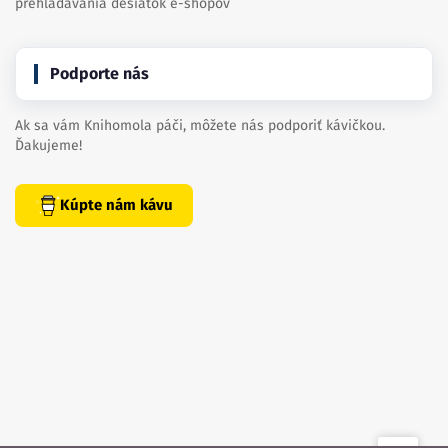
prehľadávania desiatok e-shopov
Podporte nás
Ak sa vám Knihomola páči, môžete nás podporiť kávičkou.
Ďakujeme!
Kúpte nám kávu