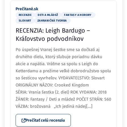
Prečítané.sk
RECENZIE
DETI A MLÁDEŽ
FANTASY A HORORY
SLOVART
ZAHRANIČNÁ TVORBA
RECENZIA: Leigh Bardugo –
Kráľovstvo podvodníkov
Po úspešnej Vranej šestke sme sa dočkali aj
druhého dielu, ktorý sľubuje poriadnu dávku
akcie a napätia. Vráťme sa spolu s Leigh do
Ketterdamu a prežime veľké dobrodružstvo spolu
so šesticou vyvrheľov. VYDAVATEĽSTVO: Slovart
ORIGINÁLNY NÁZOV: Crooked Kingdom
SÉRIA: Vrania šestka (2. diel) ROK VYDANIA: 2018
ŽÁNER: Fantasy / Deti a mládež POČET STRÁN: 560
VÄZBA: brožovaná „Ich jediná nádej[...]
Prečítať celú recenziu