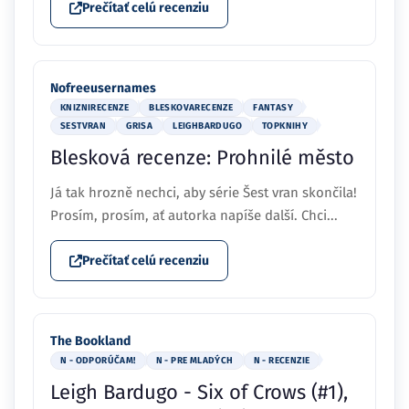
Prečítať celú recenziu
Nofreeusernames
KNIZNIRECENZE
BLESKOVARECENZE
FANTASY
SESTVRAN
GRISA
LEIGHBARDUGO
TOPKNIHY
Blesková recenze: Prohnilé město
Já tak hrozně nechci, aby série Šest vran skončila!
Prosím, prosím, ať autorka napíše další. Chci...
Prečítať celú recenziu
The Bookland
N - ODPORÚČAM!
N - PRE MLADÝCH
N - RECENZIE
Leigh Bardugo - Six of Crows (#1),