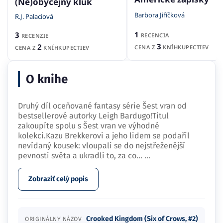
(Ne)obyčejný kluk
Barbora Jiříčková
R.J. Palaciová
1
3
RECENCIA
RECENZIE
3
2
CENA Z
KNÍHKUPECTIEV
CENA Z
KNÍHKUPECTIEV
O knihe
Druhý díl oceňované fantasy série Šest vran od
bestsellerové autorky Leigh Bardugo!Titul
zakoupíte spolu s Šest vran ve výhodné
kolekci.Kazu Brekkerovi a jeho lidem se podařil
nevídaný kousek: vloupali se do nejstřeženější
pevnosti světa a ukradli to, za co…
...
Zobraziť celý popis
Crooked Kingdom (Six of Crows, #2)
ORIGINÁLNY NÁZOV