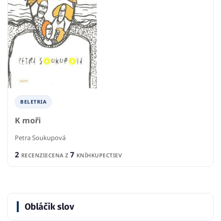
BELETRIA
K moři
Petra Soukupová
2
7
RECENZIE
CENA Z
KNÍHKUPECTIEV
Obláčik slov