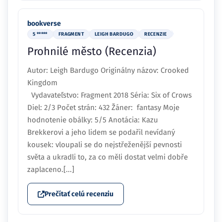
bookverse
5 *****
FRAGMENT
LEIGH BARDUGO
RECENZIE
Prohnilé město (Recenzia)
Autor: Leigh Bardugo Originálny názov: Crooked
Kingdom
Vydavateľstvo: Fragment 2018 Séria: Six of Crows
Diel: 2/3 Počet strán: 432 Žáner: fantasy Moje
hodnotenie obálky: 5/5 Anotácia: Kazu
Brekkerovi a jeho lidem se podařil nevídaný
kousek: vloupali se do nejstřeženější pevnosti
světa a ukradli to, za co měli dostat velmi dobře
zaplaceno.[...]
Prečítať celú recenziu