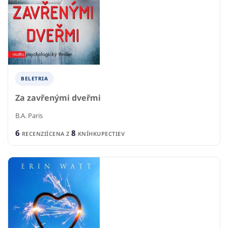
BELETRIA
Za zavřenými dveřmi
B.A. Paris
6
8
RECENZIÍ
CENA Z
KNÍHKUPECTIEV