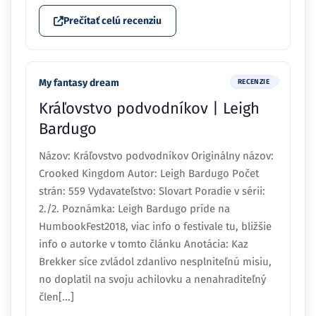
Prečítať celú recenziu
My fantasy dream
RECENZIE
Kráľovstvo podvodníkov | Leigh
Bardugo
Názov: Kráľovstvo podvodníkov Originálny názov:
Crooked Kingdom Autor: Leigh Bardugo Počet
strán: 559 Vydavateľstvo: Slovart Poradie v sérii:
2./2. Poznámka: Leigh Bardugo príde na
HumbookFest2018, viac info o festivale tu, bližšie
info o autorke v tomto článku Anotácia: Kaz
Brekker síce zvládol zdanlivo nesplniteľnú misiu,
no doplatil na svoju achilovku a nenahraditeľný
člen[...]