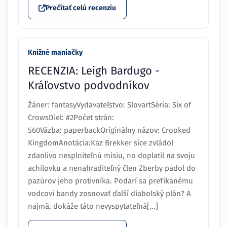
Prečítať celú recenziu
Knižné maniačky
RECENZIA: Leigh Bardugo -
Kráľovstvo podvodníkov
Žáner: fantasyVydavateľstvo: SlovartSéria: Six of
CrowsDiel: #2Počet strán:
560Väzba: paperbackOriginálny názov: Crooked
KingdomAnotácia:Kaz Brekker síce zvládol
zdanlivo nesplniteľnú misiu, no doplatil na svoju
achilovku a nenahraditeľný člen Zberby padol do
pazúrov jeho protivníka. Podarí sa prefíkanému
vodcovi bandy zosnovať ďalší diabolský plán? A
najmä, dokáže táto nevyspytateľná[...]