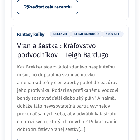
Prečítať celú recenziu
Fantasy knihy
RECENZIE
LEIGH BARDUGO
SLOVART
Vrania šestka : Kráľovstvo
podvodníkov – Leigh Bardugo
Kaz Brekker síce zvládol zdanlivo nesplniteľnú
misiu, no doplatil na svoju achilovku
a nenahraditeľný člen Zberby padol do pazúrov
jeho protivníka. Podarí sa prefíkanému vodcovi
bandy zosnovať ďalší diabolský plán? A najmä,
dokáže táto nevyspytateľná partia vyvrheľov
prekonať samých seba, aby odvrátili katastrofu,
čo hrozí svetu, ktorý ich odvrhol? Pokračovanie
dobrodružstiev Vranej šestky[...]