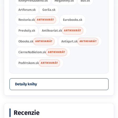
KnihyPreKazdeho.sk
Megaknihy.sk
Bux.sk
Artforum.sk
Gorila.sk
Restorio.sk
Eurobooks.sk
ANTIKVARIÁT
Preskoly.sk
Antikvariat.sk
ANTIKVARIÁT
Obooks.sk
Antiqart.sk
ANTIKVARIÁT
ANTIKVARIÁT
CierneNaBielom.sk
ANTIKVARIÁT
PodVrskom.sk
ANTIKVARIÁT
Detaily knihy
Recenzie