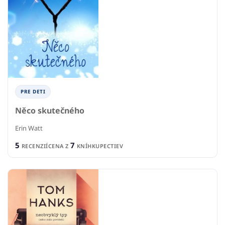
PRE DETI
Něco skutečného
Erin Watt
5
7
RECENZIÍ
CENA Z
KNÍHKUPECTIEV