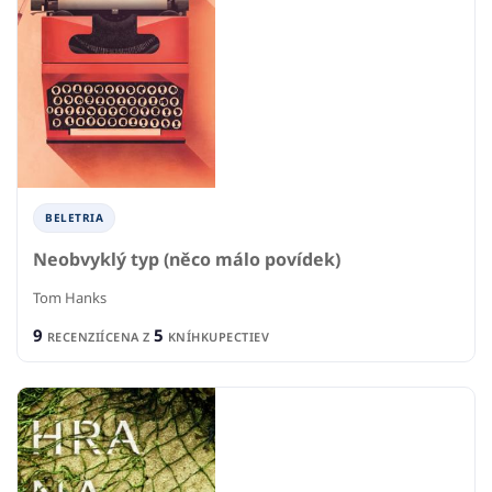
BELETRIA
Neobvyklý typ (něco málo povídek)
Tom Hanks
9
5
RECENZIÍ
CENA Z
KNÍHKUPECTIEV