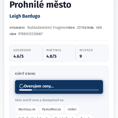
Prohnilé město
Leigh Bardugo
Nakladatelství Fragment
2018
488
VYDAVATEĽ
ROK
STRÁN
9788025336687
ISBN
GOODREADS
MARTINUS
RECENZIE
4.6/5
4.8/5
9
KÚPIŤ KNIHU
Overujem ceny...
Skús overiť cenu a dostupnosť na:
Martinus.sk
PantaRhei.sk
Inlibri