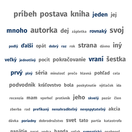
príbeh
postava
kniha
jeden
jej
autorka
svoj
mnoho
dej
rovnaký
zápletka
strana
iný
ďalší
opát
podlý
dobrý
raz
rok
dávno
vraní
šestka
pokračovanie
veľký
pocit
jednotlivý
prvý
séria
pohľad
plný
minulosť
prečo
hlavná
cela
podvodník
kráľovstvo
bola
poskytnutie
výtlačok
ida
jeho
mam
recenzia
vyvrheľ
protivník
skvelý
pazúr
člen
akcia
zberba
rad
prefíkaný
nenahraditeľný
nevyspytateľný
svet
tato
dávka
poriadny
dobrodružstvo
partia
katastrofa
napätie
banda
zvrat
vodca
vzťah
sympatický
osobnosť