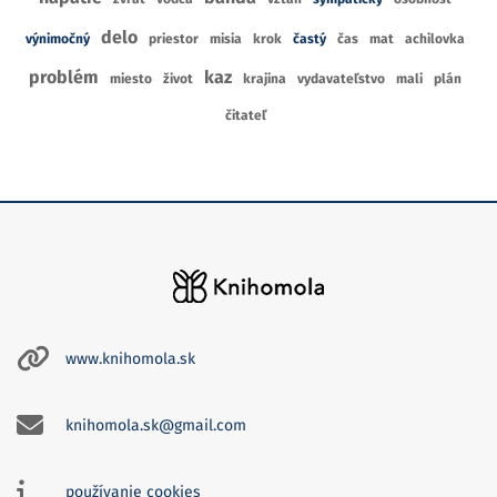
delo
výnimočný
priestor
misia
krok
častý
čas
mat
achilovka
problém
kaz
miesto
život
krajina
vydavateľstvo
mali
plán
čitateľ
www.knihomola.sk
knihomola.sk@gmail.com
používanie cookies