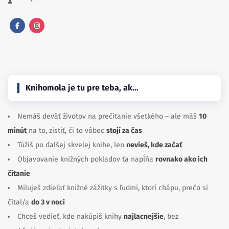
Facebook
Instagram
Knihomola je tu pre teba, ak…
Nemáš deväť životov na prečítanie všetkého – ale máš
10
minút
na to, zistiť, či to vôbec
stojí za čas
Túžiš po ďalšej skvelej knihe, len
nevieš, kde začať
Objavovanie knižných pokladov ťa napĺňa
rovnako ako ich
čítanie
Miluješ zdieľať knižné zážitky s ľuďmi, ktorí chápu, prečo si
čítal/a
do 3 v noci
Chceš vedieť, kde nakúpiš knihy
najlacnejšie
, bez