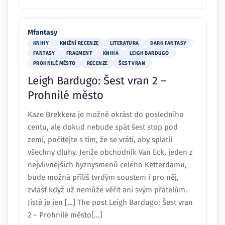
Mfantasy
KNIHY
KNIŽNÍ RECENZE
LITERATURA
DARK FANTASY
FANTASY
FRAGMENT
KNIHA
LEIGH BARDUGO
PROHNILÉ MĚSTO
RECENZE
ŠEST VRAN
Leigh Bardugo: Šest vran 2 –
Prohnilé město
Kaze Brekkera je možné okrást do posledního
centu, ale dokud nebude spát šest stop pod
zemí, počítejte s tím, že se vrátí, aby splatil
všechny dluhy. Jenže obchodník Van Eck, jeden z
nejvlivnějších byznysmenů celého Ketterdamu,
bude možná příliš tvrdým soustem i pro něj,
zvlášť když už nemůže věřit ani svým přátelům.
Jisté je jen […] The post Leigh Bardugo: Šest vran
2 – Prohnilé město[...]