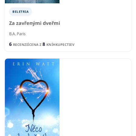
BELETRIA
Za zavřenými dveřmi
B.A. Paris
6
8
RECENZIÍ
CENA Z
KNÍHKUPECTIEV