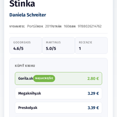
Stínka
Daniela Schreiter
Portál
2019
160
9788026214762
VYDAVATEĽ
ROK
STRÁN
ISBN
GOODREADS
MARTINUS
RECENZIE
4.6/5
5.0/5
1
KÚPIŤ KNIHU
2.80 €
Gorila.sk
NAJLACNEJŠIE
3.29 €
Megaknihy.sk
3.39 €
Preskoly.sk