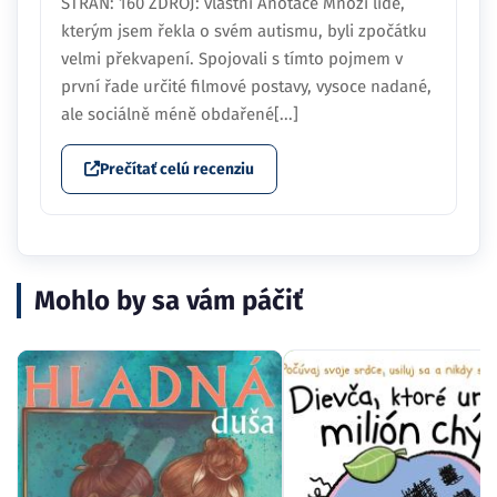
STRAN: 160 ZDROJ: vlastní Anotace Mnozí lidé,
kterým jsem řekla o svém autismu, byli zpočátku
velmi překvapení. Spojovali s tímto pojmem v
první řade určité filmové postavy, vysoce nadané,
ale sociálně méně obdařené[...]
Prečítať celú recenziu
Mohlo by sa vám páčiť