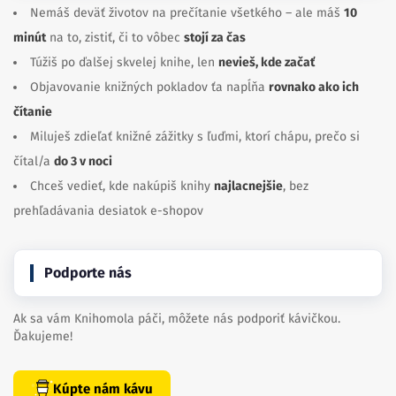
Nemáš deväť životov na prečítanie všetkého – ale máš
10
minút
na to, zistiť, či to vôbec
stojí za čas
Túžiš po ďalšej skvelej knihe, len
nevieš, kde začať
Objavovanie knižných pokladov ťa napĺňa
rovnako ako ich
čítanie
Miluješ zdieľať knižné zážitky s ľuďmi, ktorí chápu, prečo si
čítal/a
do 3 v noci
Chceš vedieť, kde nakúpiš knihy
najlacnejšie
, bez
prehľadávania desiatok e-shopov
Podporte nás
Ak sa vám Knihomola páči, môžete nás podporiť kávičkou.
Ďakujeme!
Kúpte nám kávu