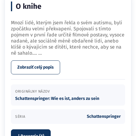
O knihe
Mnozí lidé, kterým jsem řekla o svém autismu, byli
zpočátku velmi překvapení. Spojovali s tímto
pojmem v první řade určité filmové postavy, vysoce
nadané, ale sociálně méně obdařené lidi, anebo
klišé o kývajícím se dítěti, které nechce, aby se na
ně sahalo.…
...
Zobraziť celý popis
ORIGINÁLNY NÁZOV
Schattenspringer: Wie es ist, anders zu sein
Schattenspringer
SÉRIA