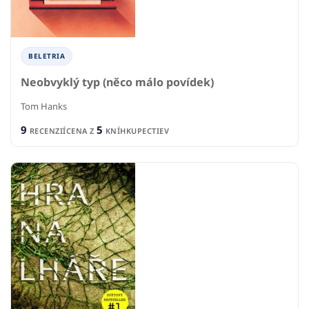
BELETRIA
Neobvyklý typ (něco málo povídek)
Tom Hanks
9
5
RECENZIÍ
CENA Z
KNÍHKUPECTIEV