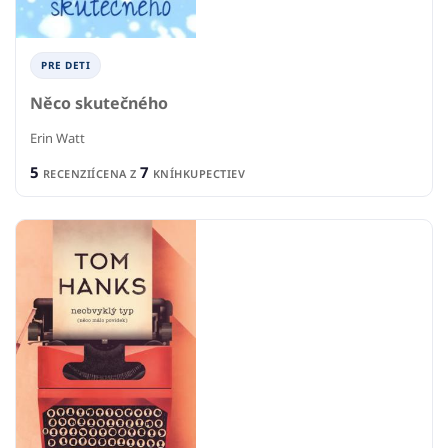
PRE DETI
Něco skutečného
Erin Watt
5
7
RECENZIÍ
CENA Z
KNÍHKUPECTIEV