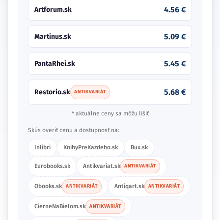
4.56 €
Artforum.sk
5.09 €
Martinus.sk
5.45 €
PantaRhei.sk
5.68 €
Restorio.sk
ANTIKVARIÁT
* aktuálne ceny sa môžu líšiť
Skús overiť cenu a dostupnosť na:
Inlibri
KnihyPreKazdeho.sk
Bux.sk
Eurobooks.sk
Antikvariat.sk
ANTIKVARIÁT
Obooks.sk
Antiqart.sk
ANTIKVARIÁT
ANTIKVARIÁT
CierneNaBielom.sk
ANTIKVARIÁT