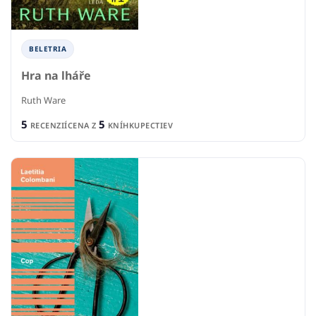
BELETRIA
Hra na lháře
Ruth Ware
5
5
RECENZIÍ
CENA Z
KNÍHKUPECTIEV