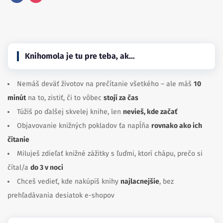
Facebook
Instagram
Knihomola je tu pre teba, ak…
Nemáš deväť životov na prečítanie všetkého – ale máš
10
minút
na to, zistiť, či to vôbec
stojí za čas
Túžiš po ďalšej skvelej knihe, len
nevieš, kde začať
Objavovanie knižných pokladov ťa napĺňa
rovnako ako ich
čítanie
Miluješ zdieľať knižné zážitky s ľuďmi, ktorí chápu, prečo si
čítal/a
do 3 v noci
Chceš vedieť, kde nakúpiš knihy
najlacnejšie
, bez
prehľadávania desiatok e-shopov