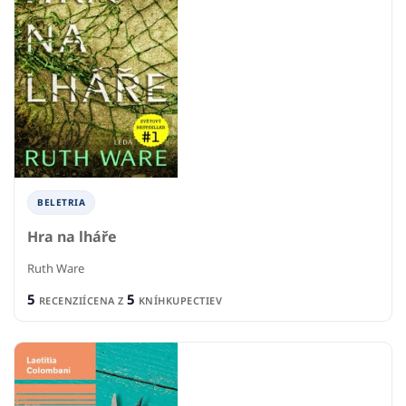
BELETRIA
Hra na lháře
Ruth Ware
5
5
RECENZIÍ
CENA Z
KNÍHKUPECTIEV