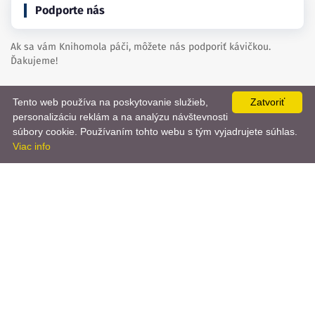
Podporte nás
Ak sa vám Knihomola páči, môžete nás podporiť kávičkou.
Ďakujeme!
Kúpte nám kávu
Tento web používa na poskytovanie služieb,
Zatvoriť
personalizáciu reklám a na analýzu návštevnosti
📨
súbory cookie. Používaním tohto webu s tým vyjadrujete súhlas.
Viac info
created by
danielhrenak.sk
Späť