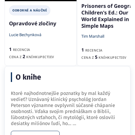
Prisoners of Geogra
ODBORNÉ A NÁUČNÉ
Children's Ed.: Our
World Explained in 1
Opravdové zločiny
Simple Maps
Lucie Bechynková
Tim Marshall
1
1
RECENCIA
RECENCIA
2
5
CENA Z
KNÍHKUPECTIEV
CENA Z
KNÍHKUPECTIEV
O knihe
Ktoré najhodnotnejšie poznatky by mal každý
vedieť? Uznávaný klinický psychológ Jordan
Peterson významne ovplyvnil súčasné chápanie
osobnosti. Vďaka svojim prednáškam o Biblii,
ľúbostných vzťahoch, či mytológii, ktoré oslovili
desiatky miliónov ľudí, ho…
...