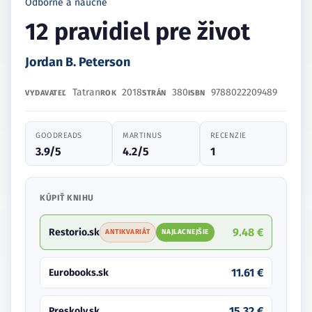
Odborné a náučné
12 pravidiel pre život
Jordan B. Peterson
Tatran
2018
380
9788022209489
VYDAVATEĽ
ROK
STRÁN
ISBN
GOODREADS
MARTINUS
RECENZIE
3.9/5
4.2/5
1
KÚPIŤ KNIHU
9.48 €
Restorio.sk
ANTIKVARIÁT
NAJLACNEJŠIE
11.61 €
Eurobooks.sk
15.32 €
Preskoly.sk