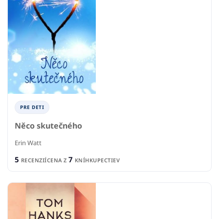
PRE DETI
Něco skutečného
Erin Watt
5
7
RECENZIÍ
CENA Z
KNÍHKUPECTIEV