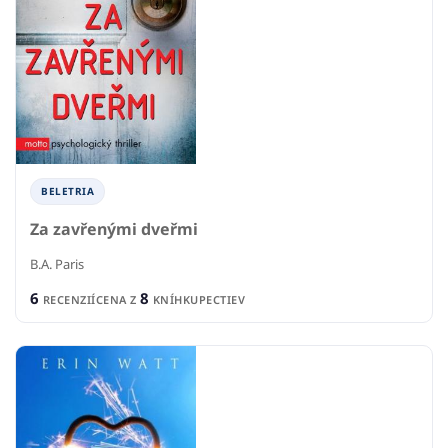
BELETRIA
Za zavřenými dveřmi
B.A. Paris
6
8
RECENZIÍ
CENA Z
KNÍHKUPECTIEV