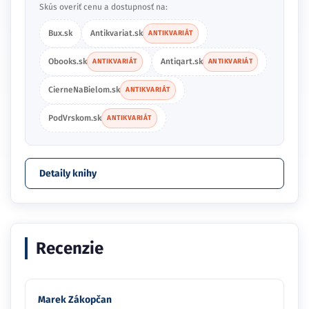
Skús overiť cenu a dostupnosť na:
Bux.sk
Antikvariat.sk
ANTIKVARIÁT
Obooks.sk
Antiqart.sk
ANTIKVARIÁT
ANTIKVARIÁT
CierneNaBielom.sk
ANTIKVARIÁT
PodVrskom.sk
ANTIKVARIÁT
Detaily knihy
Recenzie
Marek Zákopčan