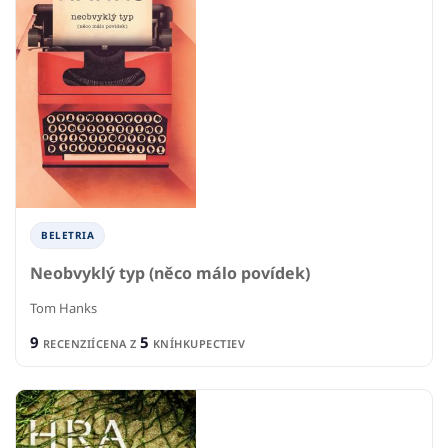
BELETRIA
Neobvyklý typ (něco málo povídek)
Tom Hanks
9
5
RECENZIÍ
CENA Z
KNÍHKUPECTIEV