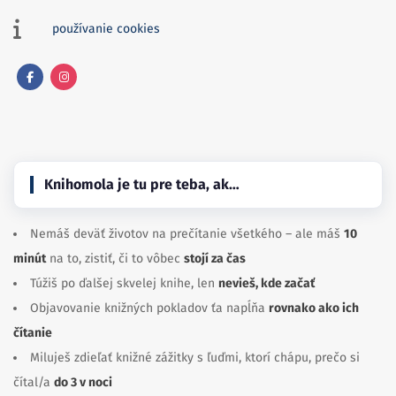
používanie cookies
Facebook
Instagram
Knihomola je tu pre teba, ak…
Nemáš deväť životov na prečítanie všetkého – ale máš
10
minút
na to, zistiť, či to vôbec
stojí za čas
Túžiš po ďalšej skvelej knihe, len
nevieš, kde začať
Objavovanie knižných pokladov ťa napĺňa
rovnako ako ich
čítanie
Miluješ zdieľať knižné zážitky s ľuďmi, ktorí chápu, prečo si
čítal/a
do 3 v noci