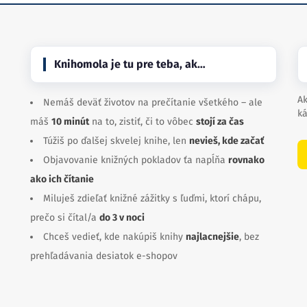
Knihomola je tu pre teba, ak…
Ak
Nemáš deväť životov na prečítanie všetkého – ale
ká
máš
10 minút
na to, zistiť, či to vôbec
stojí za čas
Túžiš po ďalšej skvelej knihe, len
nevieš, kde začať
Objavovanie knižných pokladov ťa napĺňa
rovnako
ako ich čítanie
Miluješ zdieľať knižné zážitky s ľuďmi, ktorí chápu,
prečo si čítal/a
do 3 v noci
Chceš vedieť, kde nakúpiš knihy
najlacnejšie
, bez
prehľadávania desiatok e-shopov