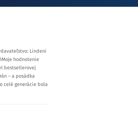
ydavateľstvo: Lindeni
-fiMoje hodnotenie
l bestsellerovej
rán – a posádka
o celé generácie bola