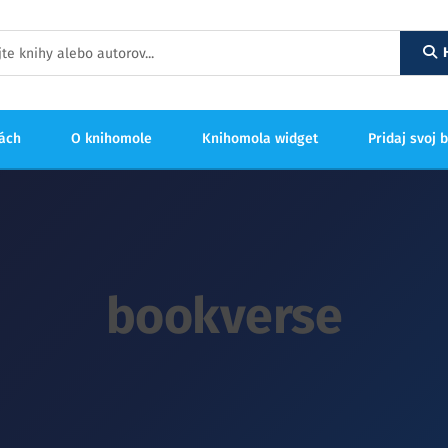
hách
O knihomole
Knihomola widget
Pridaj svoj 
bookverse