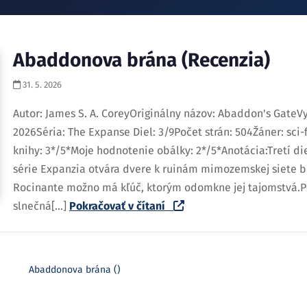
Abaddonova brána (Recenzia)
31. 5. 2026
Autor: James S. A. CoreyOriginálny názov: Abaddon's GateV
2026Séria: The Expanse Diel: 3/9Počet strán: 504Žáner: sci
knihy: 3*/5*Moje hodnotenie obálky: 2*/5*Anotácia:Tretí die
série Expanzia otvára dvere k ruinám mimozemskej siete b
Rocinante možno má kľúč, ktorým odomkne jej tajomstvá.P
slnečná[...]
Pokračovať v čítaní
Abaddonova brána ()